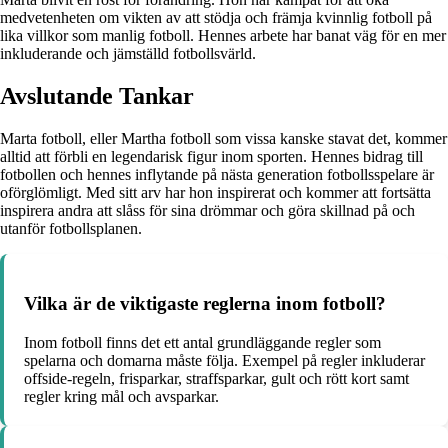
medvetenheten om vikten av att stödja och främja kvinnlig fotboll på
lika villkor som manlig fotboll. Hennes arbete har banat väg för en mer
inkluderande och jämställd fotbollsvärld.
Avslutande Tankar
Marta fotboll, eller Martha fotboll som vissa kanske stavat det, kommer
alltid att förbli en legendarisk figur inom sporten. Hennes bidrag till
fotbollen och hennes inflytande på nästa generation fotbollsspelare är
oförglömligt. Med sitt arv har hon inspirerat och kommer att fortsätta
inspirera andra att slåss för sina drömmar och göra skillnad på och
utanför fotbollsplanen.
Vilka är de viktigaste reglerna inom fotboll?
Inom fotboll finns det ett antal grundläggande regler som
spelarna och domarna måste följa. Exempel på regler inkluderar
offside-regeln, frisparkar, straffsparkar, gult och rött kort samt
regler kring mål och avsparkar.