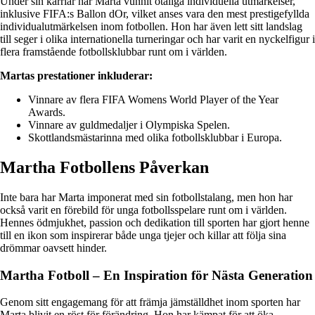
Under sin karriär har Marta vunnit otaliga individuella utmärkelser,
inklusive FIFA:s Ballon dOr, vilket anses vara den mest prestigefyllda
individualutmärkelsen inom fotbollen. Hon har även lett sitt landslag
till seger i olika internationella turneringar och har varit en nyckelfigur i
flera framstående fotbollsklubbar runt om i världen.
Martas prestationer inkluderar:
Vinnare av flera FIFA Womens World Player of the Year
Awards.
Vinnare av guldmedaljer i Olympiska Spelen.
Skottlandsmästarinna med olika fotbollsklubbar i Europa.
Martha Fotbollens Påverkan
Inte bara har Marta imponerat med sin fotbollstalang, men hon har
också varit en förebild för unga fotbollsspelare runt om i världen.
Hennes ödmjukhet, passion och dedikation till sporten har gjort henne
till en ikon som inspirerar både unga tjejer och killar att följa sina
drömmar oavsett hinder.
Martha Fotboll – En Inspiration för Nästa Generation
Genom sitt engagemang för att främja jämställdhet inom sporten har
Marta blivit en röst för förändring. Hon har kämpat för att öka