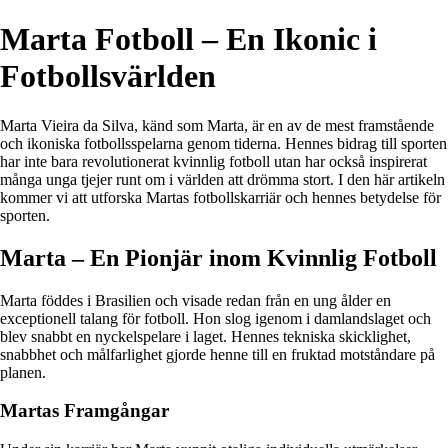
Marta Fotboll – En Ikonic i
Fotbollsvärlden
Marta Vieira da Silva, känd som Marta, är en av de mest framstående
och ikoniska fotbollsspelarna genom tiderna. Hennes bidrag till sporten
har inte bara revolutionerat kvinnlig fotboll utan har också inspirerat
många unga tjejer runt om i världen att drömma stort. I den här artikeln
kommer vi att utforska Martas fotbollskarriär och hennes betydelse för
sporten.
Marta – En Pionjär inom Kvinnlig Fotboll
Marta föddes i Brasilien och visade redan från en ung ålder en
exceptionell talang för fotboll. Hon slog igenom i damlandslaget och
blev snabbt en nyckelspelare i laget. Hennes tekniska skicklighet,
snabbhet och målfarlighet gjorde henne till en fruktad motståndare på
planen.
Martas Framgångar