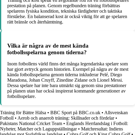
Träning och kost spelar en avgörande roll för en fotbollsspelares
prestation på planen. Genom regelbunden träning förbättras
spelarens fysiska kondition, tekniska färdigheter och taktiska
förståelse. En balanserad kost är också viktig för att ge spelaren
rätt bränsle och återhämtning.
Vilka är några av de mest kända
fotbollsspelarna genom tiderna?
Inom fotbollens värld finns det många legendariska spelare som
har gjort avtryck genom historien. Exempel på några av de mest
kända fotbollsspelarna genom tiderna inkluderar Pelé, Diego
Maradona, Johan Cruyff, Zinedine Zidane och Lionel Messi.
Dessa spelare har inte bara utmärkt sig genom sina prestationer
på planen utan har också inspirerat kommande generationer av
fotbollsspelare.
Träning för Bättre Hälsa
•
BBC Sport på BBC.co.uk
•
Allsvenskan
Fotboll
•
Aerob och anaerob träning: Skillnader och fördelar
•
Pakistans National Cricket Team
•
Englands Herrlandslag i Fotboll:
Nyheter, Matcher och Laguppställningar
•
Matchresultat: Indiens
landslag mot Sydafrikas landslag
•
Cobra Golf och King Cobra Golf
•