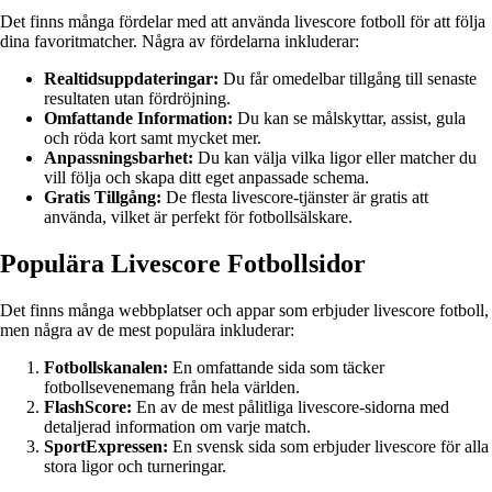
Det finns många fördelar med att använda livescore fotboll för att följa
dina favoritmatcher. Några av fördelarna inkluderar:
Realtidsuppdateringar:
Du får omedelbar tillgång till senaste
resultaten utan fördröjning.
Omfattande Information:
Du kan se målskyttar, assist, gula
och röda kort samt mycket mer.
Anpassningsbarhet:
Du kan välja vilka ligor eller matcher du
vill följa och skapa ditt eget anpassade schema.
Gratis Tillgång:
De flesta livescore-tjänster är gratis att
använda, vilket är perfekt för fotbollsälskare.
Populära Livescore Fotbollsidor
Det finns många webbplatser och appar som erbjuder livescore fotboll,
men några av de mest populära inkluderar:
Fotbollskanalen:
En omfattande sida som täcker
fotbollsevenemang från hela världen.
FlashScore:
En av de mest pålitliga livescore-sidorna med
detaljerad information om varje match.
SportExpressen:
En svensk sida som erbjuder livescore för alla
stora ligor och turneringar.