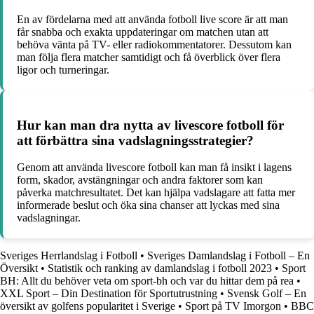
En av fördelarna med att använda fotboll live score är att man
får snabba och exakta uppdateringar om matchen utan att
behöva vänta på TV- eller radiokommentatorer. Dessutom kan
man följa flera matcher samtidigt och få överblick över flera
ligor och turneringar.
Hur kan man dra nytta av livescore fotboll för
att förbättra sina vadslagningsstrategier?
Genom att använda livescore fotboll kan man få insikt i lagens
form, skador, avstängningar och andra faktorer som kan
påverka matchresultatet. Det kan hjälpa vadslagare att fatta mer
informerade beslut och öka sina chanser att lyckas med sina
vadslagningar.
Sveriges Herrlandslag i Fotboll
•
Sveriges Damlandslag i Fotboll – En
Översikt
•
Statistik och ranking av damlandslag i fotboll 2023
•
Sport
BH: Allt du behöver veta om sport-bh och var du hittar dem på rea
•
XXL Sport – Din Destination för Sportutrustning
•
Svensk Golf – En
översikt av golfens popularitet i Sverige
•
Sport på TV Imorgon
•
BBC