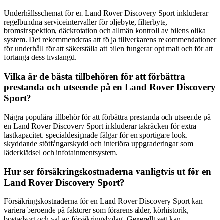
Underhållsschemat för en Land Rover Discovery Sport inkluderar
regelbundna serviceintervaller för oljebyte, filterbyte,
bromsinspektion, däckrotation och allmän kontroll av bilens olika
system. Det rekommenderas att följa tillverkarens rekommendationer
för underhåll för att säkerställa att bilen fungerar optimalt och för att
förlänga dess livslängd.
Vilka är de bästa tillbehören för att förbättra
prestanda och utseende på en Land Rover Discovery
Sport?
Några populära tillbehör för att förbättra prestanda och utseende på
en Land Rover Discovery Sport inkluderar takräcken för extra
lastkapacitet, specialdesignade fälgar för en sportigare look,
skyddande stötfångarskydd och interiöra uppgraderingar som
läderklädsel och infotainmentsystem.
Hur ser försäkringskostnaderna vanligtvis ut för en
Land Rover Discovery Sport?
Försäkringskostnaderna för en Land Rover Discovery Sport kan
variera beroende på faktorer som förarens ålder, körhistorik,
bostadsort och val av försäkringsbolag. Generellt sett kan