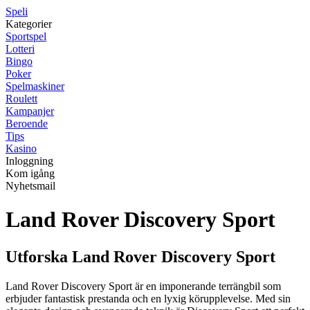
Speli
Kategorier
Sportspel
Lotteri
Bingo
Poker
Spelmaskiner
Roulett
Kampanjer
Beroende
Tips
Kasino
Inloggning
Kom igång
Nyhetsmail
Land Rover Discovery Sport
Utforska Land Rover Discovery Sport
Land Rover Discovery Sport är en imponerande terrängbil som
erbjuder fantastisk prestanda och en lyxig körupplevelse. Med sin