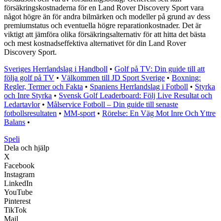
försäkringskostnaderna för en Land Rover Discovery Sport vara
något högre än för andra bilmärken och modeller på grund av dess
premiumstatus och eventuella högre reparationkostnader. Det är
viktigt att jämföra olika försäkringsalternativ för att hitta det bästa
och mest kostnadseffektiva alternativet för din Land Rover
Discovery Sport.
Sveriges Herrlandslag i Handboll
•
Golf på TV: Din guide till att
följa golf på TV
•
Välkommen till JD Sport Sverige
•
Boxning:
Regler, Termer och Fakta
•
Spaniens Herrlandslag i Fotboll
•
Styrka
och Inre Styrka
•
Svensk Golf Leaderboard: Följ Live Resultat och
Ledartavlor
•
Målservice Fotboll – Din guide till senaste
fotbollsresultaten
•
MM-sport
•
Rörelse: En Väg Mot Inre Och Yttre
Balans
•
Speli
Dela och hjälp
X
Facebook
Instagram
LinkedIn
YouTube
Pinterest
TikTok
Mail