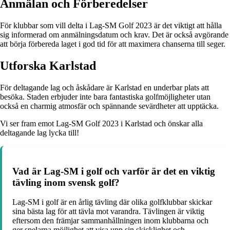
Anmälan och Förberedelser
För klubbar som vill delta i Lag-SM Golf 2023 är det viktigt att hålla
sig informerad om anmälningsdatum och krav. Det är också avgörande
att börja förbereda laget i god tid för att maximera chanserna till seger.
Utforska Karlstad
För deltagande lag och åskådare är Karlstad en underbar plats att
besöka. Staden erbjuder inte bara fantastiska golfmöjligheter utan
också en charmig atmosfär och spännande sevärdheter att upptäcka.
Vi ser fram emot Lag-SM Golf 2023 i Karlstad och önskar alla
deltagande lag lycka till!
Vad är Lag-SM i golf och varför är det en viktig
tävling inom svensk golf?
Lag-SM i golf är en årlig tävling där olika golfklubbar skickar
sina bästa lag för att tävla mot varandra. Tävlingen är viktig
eftersom den främjar sammanhållningen inom klubbarna och
ger spelarna möjlighet att visa upp sin skicklighet och