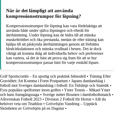
När är det lämpligt att använda
kompressionsstrumpor för löpning?
Kompressionsstrumpor för löpning kan vara fördelaktiga att
använda både under själva löpningen och efteråt för
återhämtning. Under löpning kan de bidra till att minska
muskeltrötthet och öka prestanda, medan de efter träning kan
hjälpa till att påskynda återhämtningen genom att förbättra
blodcirkulationen och minska svullnad i benen. Det är dock
viktigt att komma ihåg att individuella behov och preferenser
kan variera, så det är bäst att prova sig fram för att se hur
kompressionsstrumpor passar bäst för varje enskild löpare.
Golf Sportscombi – En sportig och praktisk bilmodell
•
Träning Efter
Graviditet: Att Komma i Form Postpartum
•
Japans damlandslag i
fotboll mot Sveriges damlandslag i fotboll: En Tidslinje och Statistik
•
Fyra populära spelformer inom golfen
•
Ymer Tennis – Mikael Ymer
och hans framgångssaga
•
Sverige möter Bosnien i damfotbollsmatch
•
Allsvenskan Fotboll 2023
•
Division 2 Fotboll för Herrar
•
Allt du
behöver veta om Triathlon
•
Grövelsjön Vandring – Upptäck
Skönheten av Grövelsjön på en Dagstur
•