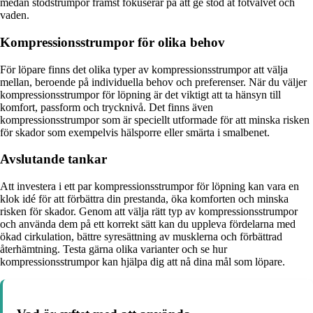
medan stödstrumpor främst fokuserar på att ge stöd åt fotvalvet och
vaden.
Kompressionsstrumpor för olika behov
För löpare finns det olika typer av kompressionsstrumpor att välja
mellan, beroende på individuella behov och preferenser. När du väljer
kompressionsstrumpor för löpning är det viktigt att ta hänsyn till
komfort, passform och trycknivå. Det finns även
kompressionsstrumpor som är speciellt utformade för att minska risken
för skador som exempelvis hälsporre eller smärta i smalbenet.
Avslutande tankar
Att investera i ett par kompressionsstrumpor för löpning kan vara en
klok idé för att förbättra din prestanda, öka komforten och minska
risken för skador. Genom att välja rätt typ av kompressionsstrumpor
och använda dem på ett korrekt sätt kan du uppleva fördelarna med
ökad cirkulation, bättre syresättning av musklerna och förbättrad
återhämtning. Testa gärna olika varianter och se hur
kompressionsstrumpor kan hjälpa dig att nå dina mål som löpare.