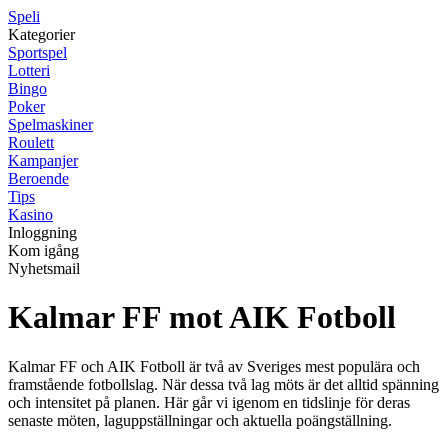
Speli
Kategorier
Sportspel
Lotteri
Bingo
Poker
Spelmaskiner
Roulett
Kampanjer
Beroende
Tips
Kasino
Inloggning
Kom igång
Nyhetsmail
Kalmar FF mot AIK Fotboll
Kalmar FF och AIK Fotboll är två av Sveriges mest populära och
framstående fotbollslag. När dessa två lag möts är det alltid spänning
och intensitet på planen. Här går vi igenom en tidslinje för deras
senaste möten, laguppställningar och aktuella poängställning.