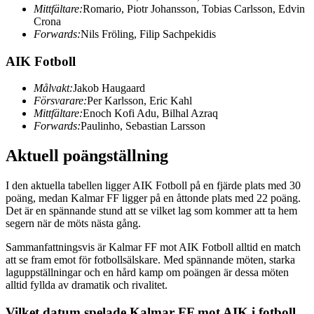
Mittfältare:
Romario, Piotr Johansson, Tobias Carlsson, Edvin
Crona
Forwards:
Nils Fröling, Filip Sachpekidis
AIK Fotboll
Målvakt:
Jakob Haugaard
Försvarare:
Per Karlsson, Eric Kahl
Mittfältare:
Enoch Kofi Adu, Bilhal Azraq
Forwards:
Paulinho, Sebastian Larsson
Aktuell poängställning
I den aktuella tabellen ligger AIK Fotboll på en fjärde plats med 30
poäng, medan Kalmar FF ligger på en åttonde plats med 22 poäng.
Det är en spännande stund att se vilket lag som kommer att ta hem
segern när de möts nästa gång.
Sammanfattningsvis är Kalmar FF mot AIK Fotboll alltid en match
att se fram emot för fotbollsälskare. Med spännande möten, starka
laguppställningar och en hård kamp om poängen är dessa möten
alltid fyllda av dramatik och rivalitet.
Vilket datum spelade Kalmar FF mot AIK i fotboll