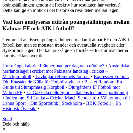
poängställningen genom att [beskriv hur resultaten har varierat].
Detta kan ge en inblick i det historiska rivaliteten mellan lagen.
Vad kan analyseras utifrån poängställningen mellan
Kalmar FF och AIK i fotboll?
Genom att analysera poängställningen mellan Kalmar FF och AIK i
fotboll kan man se mönster, trender och eventuella svagheter eller
styrkor hos lagen. Det kan också ge en förståelse för hur matcherna
har utvecklats över tid.
Hur många kalorier bränner man per dag utan träning?
•
Australiska
herrlandslaget i cricket mot Pakistans landslag i cricket –
Matchprotokoll
•
Tävlingar i Hemmets Journal
•
Expressen Fotboll:
Din Enastående Källa för Fotbollsnyheter
•
Basket Random: En
Guide till Slumpmässig Korgboll
•
Djurgårdens IF Fotboll mot
Malmö FF
•
La Gazzetta dello Sport – Italiens ledande sporttidning
•
Indien mot Sri Lanka – Cricket Match Scorecard
•
Välkommen till
Länna Sport – Din Sportbutik i Stockholm
•
BBK Fotboll – En
Historisk Översikt
•
Speli
Dela och hjälp
X