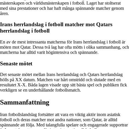
mästerskapen och världsmästerskapen i fotboll. Laget har stoltserat
med sina prestationer och har haft många spännande matcher genom
åren.
Irans herrlandslag i fotboll matcher mot Qatars
herrlandslag i fotboll
En av de mest intressanta matcherna för Irans herrlandslag i fotboll är
möten mot Qatar. Dessa två lag har ofta mötts i olika sammanhang, och
matcherna har alltid varit högintensiva och spännande.
Senaste mötet
Det senaste mötet mellan Irans herrlandslag och Qatars herrlandslag
hölls på XX datum. Matchen var hårt omstridd och slutade med en
resultatet X-X. Båda lagen visade upp sitt bästa spel och publiken fick
verkligen se en underhållande fotbollsmatch.
Sammanfattning
Iran fotbollslandslag fortsätter att vara en viktig aktör inom asiatisk
fotboll och deras matcher mot andra nationer, som Qatar, är alltid
spännande att följa. Med talangfulla spelare och engagerade supportrar