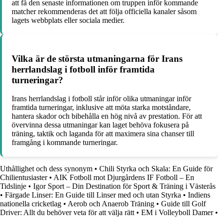
att få den senaste informationen om truppen inför kommande
matcher rekommenderas det att följa officiella kanaler såsom
lagets webbplats eller sociala medier.
Vilka är de största utmaningarna för Irans
herrlandslag i fotboll inför framtida
turneringar?
Irans herrlandslag i fotboll står inför olika utmaningar inför
framtida turneringar, inklusive att möta starka motståndare,
hantera skador och bibehålla en hög nivå av prestation. För att
övervinna dessa utmaningar kan laget behöva fokusera på
träning, taktik och laganda för att maximera sina chanser till
framgång i kommande turneringar.
Uthållighet och dess synonym
•
Chili Styrka och Skala: En Guide för
Chilientusiaster
•
AIK Fotboll mot Djurgårdens IF Fotboll – En
Tidslinje
•
Igor Sport – Din Destination för Sport & Träning i Västerås
•
Färgade Linser: En Guide till Linser med och utan Styrka
•
Indiens
nationella cricketlag
•
Aerob och Anaerob Träning
•
Guide till Golf
Driver: Allt du behöver veta för att välja rätt
•
EM i Volleyboll Damer
•