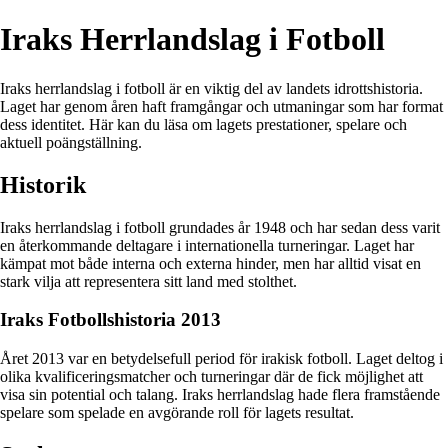
Iraks Herrlandslag i Fotboll
Iraks herrlandslag i fotboll är en viktig del av landets idrottshistoria.
Laget har genom åren haft framgångar och utmaningar som har format
dess identitet. Här kan du läsa om lagets prestationer, spelare och
aktuell poängställning.
Historik
Iraks herrlandslag i fotboll grundades år 1948 och har sedan dess varit
en återkommande deltagare i internationella turneringar. Laget har
kämpat mot både interna och externa hinder, men har alltid visat en
stark vilja att representera sitt land med stolthet.
Iraks Fotbollshistoria 2013
Året 2013 var en betydelsefull period för irakisk fotboll. Laget deltog i
olika kvalificeringsmatcher och turneringar där de fick möjlighet att
visa sin potential och talang. Iraks herrlandslag hade flera framstående
spelare som spelade en avgörande roll för lagets resultat.