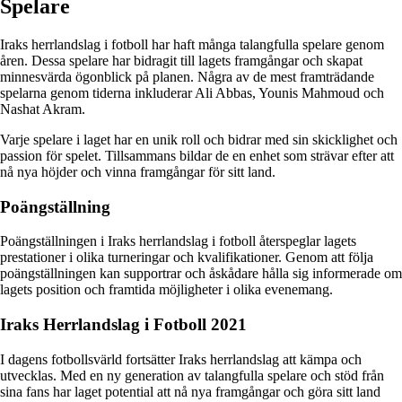
Spelare
Iraks herrlandslag i fotboll har haft många talangfulla spelare genom
åren. Dessa spelare har bidragit till lagets framgångar och skapat
minnesvärda ögonblick på planen. Några av de mest framträdande
spelarna genom tiderna inkluderar Ali Abbas, Younis Mahmoud och
Nashat Akram.
Varje spelare i laget har en unik roll och bidrar med sin skicklighet och
passion för spelet. Tillsammans bildar de en enhet som strävar efter att
nå nya höjder och vinna framgångar för sitt land.
Poängställning
Poängställningen i Iraks herrlandslag i fotboll återspeglar lagets
prestationer i olika turneringar och kvalifikationer. Genom att följa
poängställningen kan supportrar och åskådare hålla sig informerade om
lagets position och framtida möjligheter i olika evenemang.
Iraks Herrlandslag i Fotboll 2021
I dagens fotbollsvärld fortsätter Iraks herrlandslag att kämpa och
utvecklas. Med en ny generation av talangfulla spelare och stöd från
sina fans har laget potential att nå nya framgångar och göra sitt land