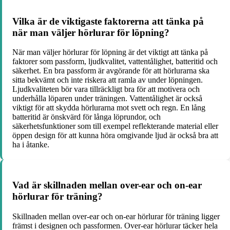
Vilka är de viktigaste faktorerna att tänka på
när man väljer hörlurar för löpning?
När man väljer hörlurar för löpning är det viktigt att tänka på
faktorer som passform, ljudkvalitet, vattentålighet, batteritid och
säkerhet. En bra passform är avgörande för att hörlurarna ska
sitta bekvämt och inte riskera att ramla av under löpningen.
Ljudkvaliteten bör vara tillräckligt bra för att motivera och
underhålla löparen under träningen. Vattentålighet är också
viktigt för att skydda hörlurarna mot svett och regn. En lång
batteritid är önskvärd för långa löprundor, och
säkerhetsfunktioner som till exempel reflekterande material eller
öppen design för att kunna höra omgivande ljud är också bra att
ha i åtanke.
Vad är skillnaden mellan over-ear och on-ear
hörlurar för träning?
Skillnaden mellan over-ear och on-ear hörlurar för träning ligger
främst i designen och passformen. Over-ear hörlurar täcker hela