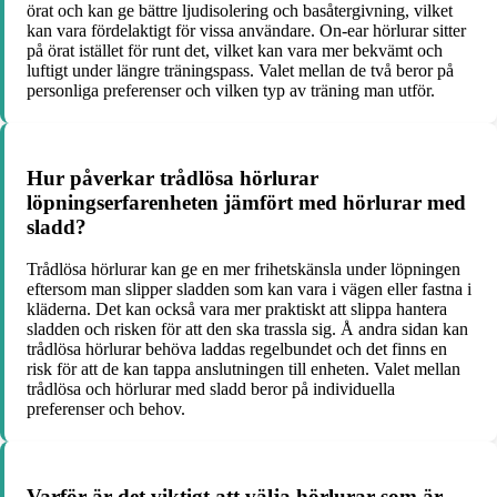
örat och kan ge bättre ljudisolering och basåtergivning, vilket
kan vara fördelaktigt för vissa användare. On-ear hörlurar sitter
på örat istället för runt det, vilket kan vara mer bekvämt och
luftigt under längre träningspass. Valet mellan de två beror på
personliga preferenser och vilken typ av träning man utför.
Hur påverkar trådlösa hörlurar
löpningserfarenheten jämfört med hörlurar med
sladd?
Trådlösa hörlurar kan ge en mer frihetskänsla under löpningen
eftersom man slipper sladden som kan vara i vägen eller fastna i
kläderna. Det kan också vara mer praktiskt att slippa hantera
sladden och risken för att den ska trassla sig. Å andra sidan kan
trådlösa hörlurar behöva laddas regelbundet och det finns en
risk för att de kan tappa anslutningen till enheten. Valet mellan
trådlösa och hörlurar med sladd beror på individuella
preferenser och behov.
Varför är det viktigt att välja hörlurar som är