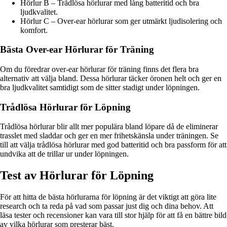
Hörlur B – Trådlösa hörlurar med lång batteritid och bra
ljudkvalitet.
Hörlur C – Over-ear hörlurar som ger utmärkt ljudisolering och
komfort.
Bästa Over-ear Hörlurar för Träning
Om du föredrar over-ear hörlurar för träning finns det flera bra
alternativ att välja bland. Dessa hörlurar täcker öronen helt och ger en
bra ljudkvalitet samtidigt som de sitter stadigt under löpningen.
Trådlösa Hörlurar för Löpning
Trådlösa hörlurar blir allt mer populära bland löpare då de eliminerar
trasslet med sladdar och ger en mer frihetskänsla under träningen. Se
till att välja trådlösa hörlurar med god batteritid och bra passform för att
undvika att de trillar ur under löpningen.
Test av Hörlurar för Löpning
För att hitta de bästa hörlurarna för löpning är det viktigt att göra lite
research och ta reda på vad som passar just dig och dina behov. Att
läsa tester och recensioner kan vara till stor hjälp för att få en bättre bild
av vilka hörlurar som presterar bäst.