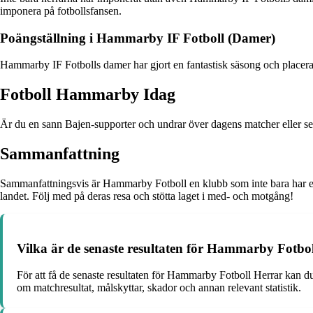
imponera på fotbollsfansen.
Poängställning i Hammarby IF Fotboll (Damer)
Hammarby IF Fotbolls damer har gjort en fantastisk säsong och placerar 
Fotboll Hammarby Idag
Är du en sann Bajen-supporter och undrar över dagens matcher eller sen
Sammanfattning
Sammanfattningsvis är Hammarby Fotboll en klubb som inte bara har en r
landet. Följ med på deras resa och stötta laget i med- och motgång!
Vilka är de senaste resultaten för Hammarby Fotbo
För att få de senaste resultaten för Hammarby Fotboll Herrar kan du
om matchresultat, målskyttar, skador och annan relevant statistik.