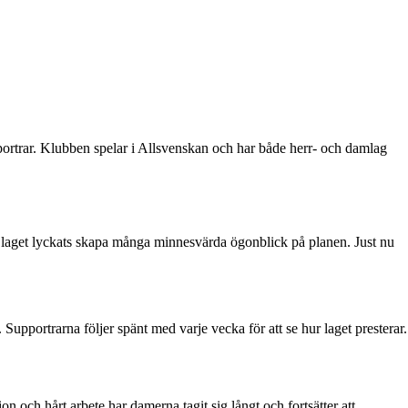
portrar. Klubben spelar i Allsvenskan och har både herr- och damlag
r laget lyckats skapa många minnesvärda ögonblick på planen. Just nu
upportrarna följer spänt med varje vecka för att se hur laget presterar.
och hårt arbete har damerna tagit sig långt och fortsätter att