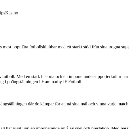
ips
Kasino
mest populära fotbollsklubbar med ett starkt stöd från sina trogna sup
k fotboll. Med en stark historia och en imponerande supporterkultur ha
ering i poängställningen i Hammarby IF Fotboll.
ngställningen där de kämpar för att nå sina mål och vinna varje match. S
 har visat upp en imponerande nivå av spel och prestation. Med passion 