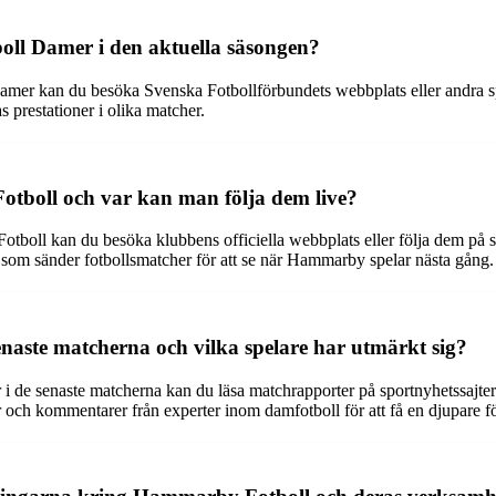
oll Damer i den aktuella säsongen?
Damer kan du besöka Svenska Fotbollförbundets webbplats eller andra s
as prestationer i olika matcher.
boll och var kan man följa dem live?
boll kan du besöka klubbens officiella webbplats eller följa dem på s
er som sänder fotbollsmatcher för att se när Hammarby spelar nästa gång.
aste matcherna och vilka spelare har utmärkt sig?
i de senaste matcherna kan du läsa matchrapporter på sportnyhetssajter 
 och kommentarer från experter inom damfotboll för att få en djupare förs