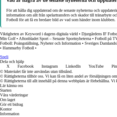
Vad är några av de senaste nyheterna och uppdat
För att hålla dig uppdaterad om de senaste nyheterna och uppdateri
information om allt från spelartransfers och skador till tränarbyte
Fotboll för att få en bredare bild av vad som händer inom klubben.
Viktigheten av Keyword i dagens digitala värld
•
Djurgårdens IF Fotbol
Min Golf
•
Aftonbladet Sport – Senaste Sportnyheterna
•
Fotboll på T
Fotboll: Poängställning, Nyheter och Information
•
Sveriges Damlandsl
•
Hammarby Fotboll
•
Speli
Dela och hjälp
X
Facebook
Instagram
LinkedIn
YouTube
Pin
© Materialet får inte användas utan tillstånd.
© Rättigheterna tillhör oss. Vi kan få en liten andel av försäljningen 
© Rättigheterna till allt innehåll på denna webbplats är förbehållna. V
Lär känna oss
Starten
Våra värderingar
Om laget
Gör ett bidrag
Kontor
Information