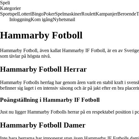
Speli
Kategorier
Sportspel
Lotteri
Bingo
Poker
Spelmaskiner
Roulett
Kampanjer
Beroende
T
Inloggning
Kom igång
Nyhetsmail
Hammarby Fotboll
Hammarby Fotboll, även kallat Hammarby IF Fotboll, är en av Sveriges 
som tävlar på högsta nivå.
Hammarby Fotboll Herrar
Hammarby Fotbolls herrlag har genom åren varit en stabil kraft i svens
befinner sig laget i en intensiv säsong och är på jakt efter en bra plac
Poängställning i Hammarby IF Fotboll
Just nu ligger Hammarby Fotbolls herrar på en respektabel position i poä
Hammarby Fotboll Damer
Inte bara herrarna har imponerat utan även Hammarby IF Fotbolls damlag