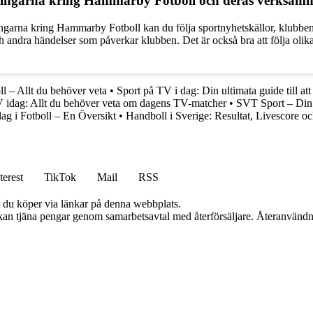
eringarna kring Hammarby Fotboll och deras verksamh
ngarna kring Hammarby Fotboll kan du följa sportnyhetskällor, klubbens
 och andra händelser som påverkar klubben. Det är också bra att följa o
l – Allt du behöver veta
•
Sport på TV i dag: Din ultimata guide till a
V idag: Allt du behöver veta om dagens TV-matcher
•
SVT Sport – Din 
ag i Fotboll – En Översikt
•
Handboll i Sverige: Resultat, Livescore o
terest
TikTok
Mail
RSS
om du köper via länkar på denna webbplats.
i kan tjäna pengar genom samarbetsavtal med återförsäljare. Återanvändn