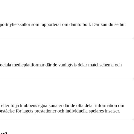
portnyhetskällor som rapporterar om damfotboll. Där kan du se hur
ociala medieplattformar där de vanligtvis delar matchschema och
eller följa klubbens egna kanaler där de ofta delar information om
tåelse för lagets prestationer och individuella spelares insatser.