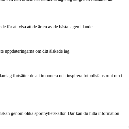
för att visa att de är en av de bästa lagen i landet.
te uppdateringarna om ditt älskade lag.
mlag fortsätter de att imponera och inspirera fotbollsfans runt om i
enskan genom olika sportnyhetskällor. Där kan du hitta information