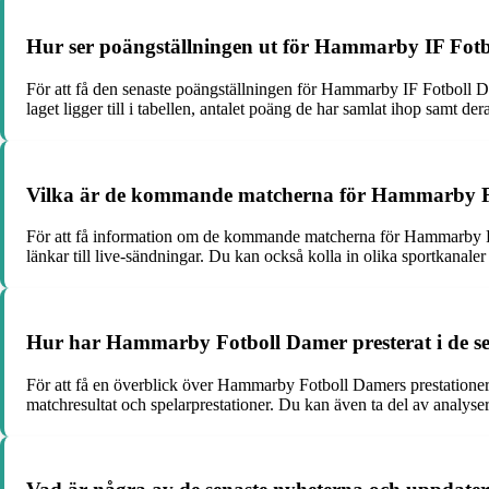
Hur ser poängställningen ut för Hammarby IF Fotb
För att få den senaste poängställningen för Hammarby IF Fotboll 
laget ligger till i tabellen, antalet poäng de har samlat ihop samt der
Vilka är de kommande matcherna för Hammarby Fot
För att få information om de kommande matcherna för Hammarby Fot
länkar till live-sändningar. Du kan också kolla in olika sportkanal
Hur har Hammarby Fotboll Damer presterat i de sen
För att få en överblick över Hammarby Fotboll Damers prestationer 
matchresultat och spelarprestationer. Du kan även ta del av analyser