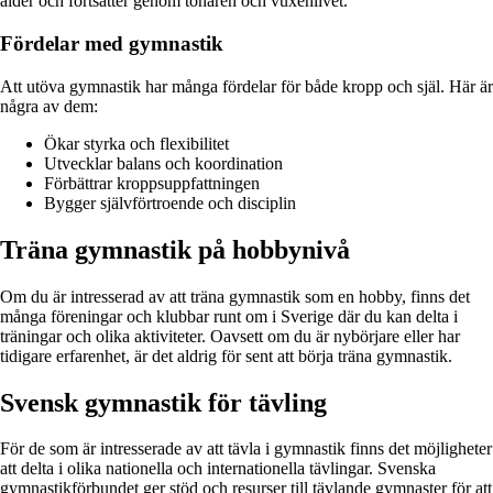
ålder och fortsätter genom tonåren och vuxenlivet.
Fördelar med gymnastik
Att utöva gymnastik har många fördelar för både kropp och själ. Här är
några av dem:
Ökar styrka och flexibilitet
Utvecklar balans och koordination
Förbättrar kroppsuppfattningen
Bygger självförtroende och disciplin
Träna gymnastik på hobbynivå
Om du är intresserad av att träna gymnastik som en hobby, finns det
många föreningar och klubbar runt om i Sverige där du kan delta i
träningar och olika aktiviteter. Oavsett om du är nybörjare eller har
tidigare erfarenhet, är det aldrig för sent att börja träna gymnastik.
Svensk gymnastik för tävling
För de som är intresserade av att tävla i gymnastik finns det möjligheter
att delta i olika nationella och internationella tävlingar. Svenska
gymnastikförbundet ger stöd och resurser till tävlande gymnaster för att