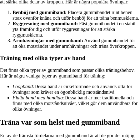
att stärka olika delar av kroppen. Här är några populära övningar:
Benböj med gummiband:
Placera gummibandet runt benen
strax ovanför knäna och utför benböj för att träna benmusklerna.
Ryggresning med gummiband:
Fäst gummibandet i en stabil
yta framför dig och utför ryggresningar för att stärka
ryggmusklerna.
Armhävningar med gummiband:
Använd gummibandet för
att öka motståndet under armhävningar och träna överkroppen.
Träning med olika typer av band
Det finns olika typer av gummiband som passar olika träningsbehov.
Här är några vanliga typer av gummiband för träning:
Loopband:
Dessa band är cirkelformade och används ofta för
övningar som kräver en ögonblicklig motståndsnivå.
Platta band med handtag:
Dessa band är mer traditionella och
finns med olika motståndsnivåer, vilket gör dem användbara för
olika övningar.
Träna var som helst med gummiband
En av de främsta fördelarna med gummiband är att de gör det möjligt