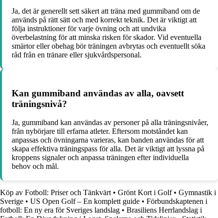
Ja, det är generellt sett säkert att träna med gummiband om de
används på rätt sätt och med korrekt teknik. Det är viktigt att
följa instruktioner för varje övning och att undvika
överbelastning för att minska risken för skador. Vid eventuella
smärtor eller obehag bör träningen avbrytas och eventuellt söka
råd från en tränare eller sjukvårdspersonal.
Kan gummiband användas av alla, oavsett
träningsnivå?
Ja, gummiband kan användas av personer på alla träningsnivåer,
från nybörjare till erfarna atleter. Eftersom motståndet kan
anpassas och övningarna varieras, kan banden användas för att
skapa effektiva träningspass för alla. Det är viktigt att lyssna på
kroppens signaler och anpassa träningen efter individuella
behov och mål.
Köp av Fotboll: Priser och Tänkvärt
•
Grönt Kort i Golf
•
Gymnastik i
Sverige
•
US Open Golf – En komplett guide
•
Förbundskaptenen i
fotboll: En ny era för Sveriges landslag
•
Brasiliens Herrlandslag i