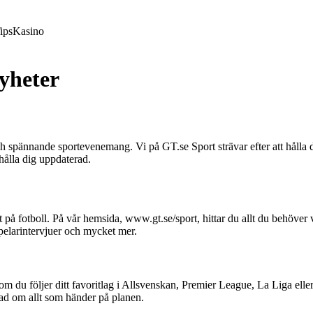
ips
Kasino
yheter
ch spännande sportevenemang. Vi på GT.se Sport strävar efter att hålla 
hålla dig uppdaterad.
på fotboll. På vår hemsida, www.gt.se/sport, hittar du allt du behöver 
spelarintervjuer och mycket mer.
t om du följer ditt favoritlag i Allsvenskan, Premier League, La Liga elle
erad om allt som händer på planen.