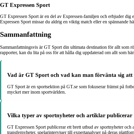
GT Expressen Sport
GT Expressen Sport är en del av Expressen-familjen och erbjuder dig en
Expressen Sport missar du aldrig en viktig match eller en spännande h
Sammanfattning
Sammanfattningsvis är GT Sport din ultimata destination för allt som r
rapporter, kan du lita på oss för att hålla dig uppdaterad om allt som 
Vad är GT Sport och vad kan man förvänta sig att 
GT Sport är en sportsektion på GT.se som fokuserar främst på fotbol
mycket mer inom sportvärlden.
Vilka typer av sportnyheter och artiklar publicera
GT Expressen Sport publicerar ett brett utbud av sportnyheter och arti
transfernyheter, spelarintervjuer till expertanalyser på deras plattfor