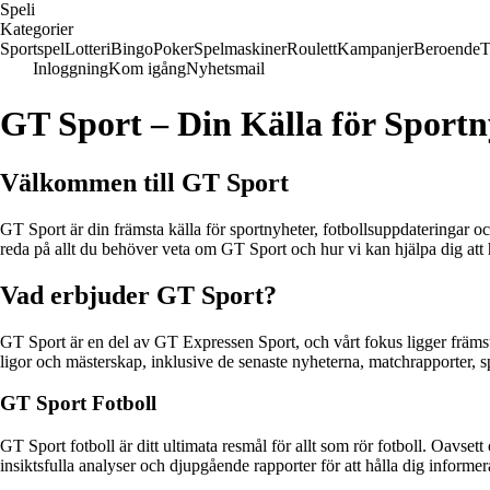
Speli
Kategorier
Sportspel
Lotteri
Bingo
Poker
Spelmaskiner
Roulett
Kampanjer
Beroende
T
Inloggning
Kom igång
Nyhetsmail
GT Sport – Din Källa för Sportn
Välkommen till GT Sport
GT Sport är din främsta källa för sportnyheter, fotbollsuppdateringar o
reda på allt du behöver veta om GT Sport och hur vi kan hjälpa dig att 
Vad erbjuder GT Sport?
GT Sport är en del av GT Expressen Sport, och vårt fokus ligger främst 
ligor och mästerskap, inklusive de senaste nyheterna, matchrapporter, 
GT Sport Fotboll
GT Sport fotboll är ditt ultimata resmål för allt som rör fotboll. Oavset
insiktsfulla analyser och djupgående rapporter för att hålla dig inform