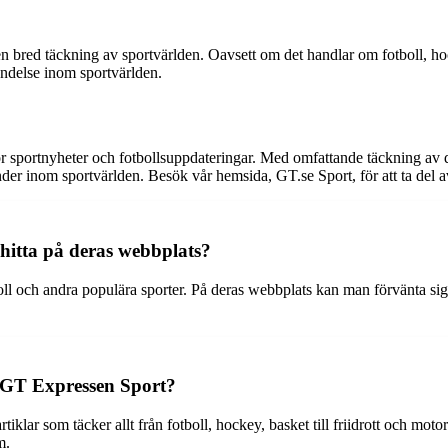
 bred täckning av sportvärlden. Oavsett om det handlar om fotboll, hock
ändelse inom sportvärlden.
ör sportnyheter och fotbollsuppdateringar. Med omfattande täckning av d
händer inom sportvärlden. Besök vår hemsida, GT.se Sport, för att ta del
hitta på deras webbplats?
l och andra populära sporter. På deras webbplats kan man förvänta sig a
r GT Expressen Sport?
klar som täcker allt från fotboll, hockey, basket till friidrott och motor
m.