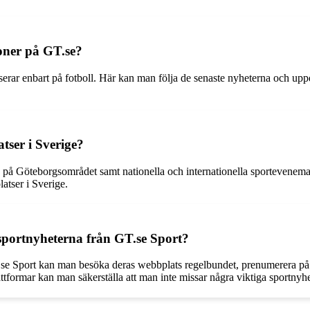
ioner på GT.se?
ar enbart på fotboll. Här kan man följa de senaste nyheterna och uppda
tser i Sverige?
på Göteborgsområdet samt nationella och internationella sportevenemang
atser i Sverige.
sportnyheterna från GT.se Sport?
T.se Sport kan man besöka deras webbplats regelbundet, prenumerera på 
tformar kan man säkerställa att man inte missar några viktiga sportnyhe