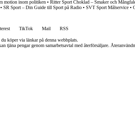
om motion inom politiken
•
Ritter Sport Choklad – Smaker och Mångfal
•
SR Sport – Din Guide till Sport på Radio
•
SVT Sport Målservice
•
O
terest
TikTok
Mail
RSS
om du köper via länkar på denna webbplats.
i kan tjäna pengar genom samarbetsavtal med återförsäljare. Återanvändn