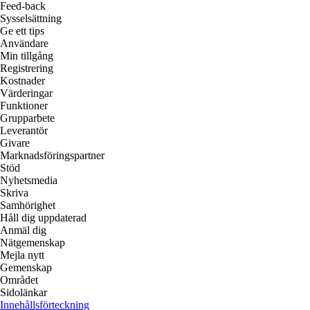
Feed-back
Sysselsättning
Ge ett tips
Användare
Min tillgång
Registrering
Kostnader
Värderingar
Funktioner
Grupparbete
Leverantör
Givare
Marknadsföringspartner
Stöd
Nyhetsmedia
Skriva
Samhörighet
Håll dig uppdaterad
Anmäl dig
Nätgemenskap
Mejla nytt
Gemenskap
Området
Sidolänkar
Innehållsförteckning