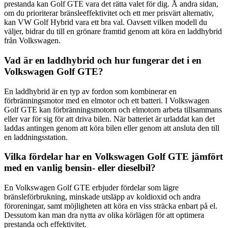
prestanda kan Golf GTE vara det rätta valet för dig. Å andra sidan,
om du prioriterar bränsleeffektivitet och ett mer prisvärt alternativ,
kan VW Golf Hybrid vara ett bra val. Oavsett vilken modell du
väljer, bidrar du till en grönare framtid genom att köra en laddhybrid
från Volkswagen.
Vad är en laddhybrid och hur fungerar det i en
Volkswagen Golf GTE?
En laddhybrid är en typ av fordon som kombinerar en
förbränningsmotor med en elmotor och ett batteri. I Volkswagen
Golf GTE kan förbränningsmotorn och elmotorn arbeta tillsammans
eller var för sig för att driva bilen. När batteriet är urladdat kan det
laddas antingen genom att köra bilen eller genom att ansluta den till
en laddningsstation.
Vilka fördelar har en Volkswagen Golf GTE jämfört
med en vanlig bensin- eller dieselbil?
En Volkswagen Golf GTE erbjuder fördelar som lägre
bränsleförbrukning, minskade utsläpp av koldioxid och andra
föroreningar, samt möjligheten att köra en viss sträcka enbart på el.
Dessutom kan man dra nytta av olika körlägen för att optimera
prestanda och effektivitet.