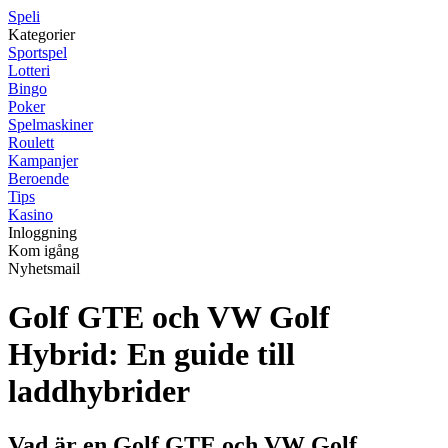
Speli
Kategorier
Sportspel
Lotteri
Bingo
Poker
Spelmaskiner
Roulett
Kampanjer
Beroende
Tips
Kasino
Inloggning
Kom igång
Nyhetsmail
Golf GTE och VW Golf
Hybrid: En guide till
laddhybrider
Vad är en Golf GTE och VW Golf