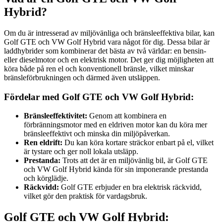
Hybrid?
Om du är intresserad av miljövänliga och bränsleeffektiva bilar, kan
Golf GTE och VW Golf Hybrid vara något för dig. Dessa bilar är
laddhybrider som kombinerar det bästa av två världar: en bensin-
eller dieselmotor och en elektrisk motor. Det ger dig möjligheten att
köra både på ren el och konventionell bränsle, vilket minskar
bränsleförbrukningen och därmed även utsläppen.
Fördelar med Golf GTE och VW Golf Hybrid:
Bränsleeffektivitet:
Genom att kombinera en
förbränningsmotor med en eldriven motor kan du köra mer
bränsleeffektivt och minska din miljöpåverkan.
Ren eldrift:
Du kan köra kortare sträckor enbart på el, vilket
är tystare och ger noll lokala utsläpp.
Prestanda:
Trots att det är en miljövänlig bil, är Golf GTE
och VW Golf Hybrid kända för sin imponerande prestanda
och körglädje.
Räckvidd:
Golf GTE erbjuder en bra elektrisk räckvidd,
vilket gör den praktisk för vardagsbruk.
Golf GTE och VW Golf Hybrid: