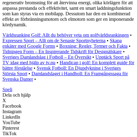
regenerativ bromsning för att återvinna energi, olika körlägen för att
anpassa prestanda och effektivitet, samt en smart laddningsfunktion
som kan styras via en mobilapp. Dessutom har den en kombinerad
effekt av förbränningsmotorn och elmotorn som ger en imponerande
kördynamik.
Världsranking Golf: Allt du behöver veta om golfvärldsrankingen
•
Expressen Sport – Allt om de Senaste Sportnyheterna
•
Skapa
enkäter med Google Forms
•
Boxning: Regler, Termer och Fakta
•
Tidningen Form – En Inspirerande Tidskrift för Designälskare
•
Sveriges Damlandslag i Fotboll – En Översikt
•
Upptäck Sport på
TV idag med hjälp av tv.nu
•
Handicap i golf: En komplett guide för
bättre förståelse
•
Svensk Fotboll: En Djupdykning i Sveriges
Största Sport
•
Damlandslaget i Handboll: En Framgångssaga för
Svenska Damer
•
Speli
Dela och hjälp
X
Facebook
Instagram
LinkedIn
YouTube
Pinterest
TikTok