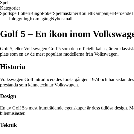
Speli
Kategorier
Sportspel
Lotteri
Bingo
Poker
Spelmaskiner
Roulett
Kampanjer
Beroende
T
Inloggning
Kom igång
Nyhetsmail
Golf 5 – En ikon inom Volkswag
Golf 5, eller Volkswagen Golf 5 som den officiellt kallas, är en klassis
plats som en av de mest populära modellerna från Volkswagen.
Historia
Volkswagen Golf introducerades första gången 1974 och har sedan dess ge
prestanda som kännetecknar Volkswagen.
Design
En av Golf 5:s mest framträdande egenskaper är dess tidlösa design. Med 
bilentusiaster.
Teknik