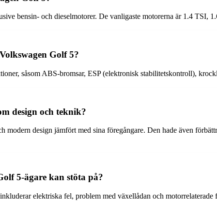
lusive bensin- och dieselmotorer. De vanligaste motorerna är 1.4 TSI, 1
 Volkswagen Golf 5?
tioner, såsom ABS-bromsar, ESP (elektronisk stabilitetskontroll), kroc
 om design och teknik?
 modern design jämfört med sina föregångare. Den hade även förbättra
olf 5-ägare kan stöta på?
luderar elektriska fel, problem med växellådan och motorrelaterade fråg