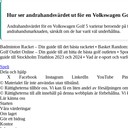
Hur ser andrahandsvärdet ut för en Volkswagen Go
Andrahandsvärdet för en Volkswagen Golf 5 varierar beroende på fakto
andrahandsmarknaden, särskilt om de har varit väl underhållna.
Badminton Racket – Din guide till det bästa racketet
•
Basket Random: 
Golf Outlet Online – Din guide till att hitta de bästa golf outleten
•
Spor
guide till Stockholm Triathlon 2023 och 2024
•
Vad är e-sport och varfö
Speli
Dela och hjälp
X
Facebook
Instagram
LinkedIn
YouTube
Pin
© Materialet får inte användas utan tillstånd.
© Rättigheterna tillhör oss. Vi kan få en liten andel av försäljningen 
© Rättigheterna till allt innehåll på denna webbplats är förbehållna. V
Lär känna oss
Starten
Våra värderingar
Om laget
Gör ett bidrag
Kontor