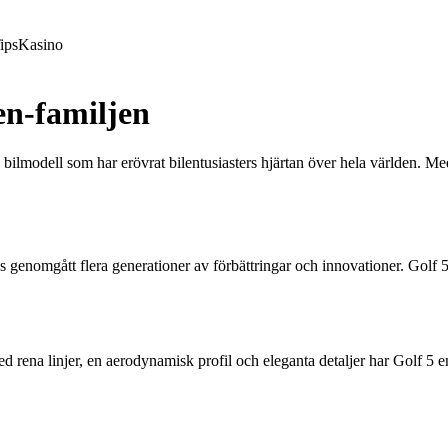
ips
Kasino
en-familjen
k bilmodell som har erövrat bilentusiasters hjärtan över hela världen. M
nomgått flera generationer av förbättringar och innovationer. Golf 5 la
rena linjer, en aerodynamisk profil och eleganta detaljer har Golf 5 en 