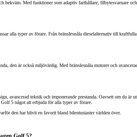
h bekväm. Med funktioner som adaptiv farthållare, filbytesvarnare och 
sar alla typer av förare. Från bränslesnåla dieselalternativ till kraftfu
nda, den är också miljövänlig. Med bränslesnåla motorer och avancerad t
n, avancerad teknik och imponerande prestanda. Oavsett om du är ute ef
Golf 5 något att erbjuda för alla typer av förare.
ör den har blivit en favorit bland bilentusiaster världen över.
wagen Golf 5?