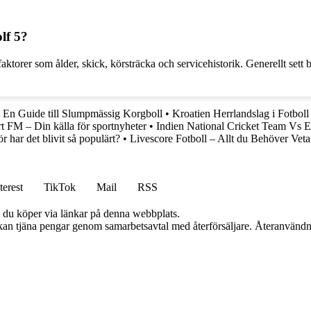
lf 5?
rer som ålder, skick, körsträcka och servicehistorik. Generellt sett be
En Guide till Slumpmässig Korgboll
•
Kroatien Herrlandslag i Fotboll
t FM – Din källa för sportnyheter
•
Indien National Cricket Team Vs 
r har det blivit så populärt?
•
Livescore Fotboll – Allt du Behöver Veta
terest
TikTok
Mail
RSS
om du köper via länkar på denna webbplats.
i kan tjäna pengar genom samarbetsavtal med återförsäljare. Återanvändn