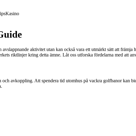
ips
Kasino
Guide
och avslappnande aktivitet utan kan också vara ett utmärkt sätt att främj
kets riktlinjer kring detta ämne. Låt oss utforska fördelarna med att a
n och avkoppling. Att spendera tid utomhus på vackra golfbanor kan bidr
a.