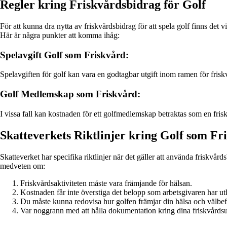
Regler kring Friskvårdsbidrag för Golf
För att kunna dra nytta av friskvårdsbidrag för att spela golf finns det 
Här är några punkter att komma ihåg:
Spelavgift Golf som Friskvård:
Spelavgiften för golf kan vara en godtagbar utgift inom ramen för friskv
Golf Medlemskap som Friskvård:
I vissa fall kan kostnaden för ett golfmedlemskap betraktas som en friskv
Skatteverkets Riktlinjer kring Golf som Fr
Skatteverket har specifika riktlinjer när det gäller att använda friskvårds
medveten om:
Friskvårdsaktiviteten måste vara främjande för hälsan.
Kostnaden får inte överstiga det belopp som arbetsgivaren har utl
Du måste kunna redovisa hur golfen främjar din hälsa och välbe
Var noggrann med att hålla dokumentation kring dina friskvårdsut