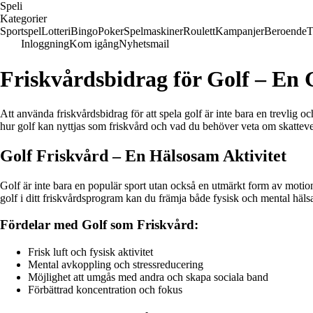
Speli
Kategorier
Sportspel
Lotteri
Bingo
Poker
Spelmaskiner
Roulett
Kampanjer
Beroende
T
Inloggning
Kom igång
Nyhetsmail
Friskvårdsbidrag för Golf – En 
Att använda friskvårdsbidrag för att spela golf är inte bara en trevlig 
hur golf kan nyttjas som friskvård och vad du behöver veta om skattever
Golf Friskvård – En Hälsosam Aktivitet
Golf är inte bara en populär sport utan också en utmärkt form av motio
golf i ditt friskvårdsprogram kan du främja både fysisk och mental häls
Fördelar med Golf som Friskvård:
Frisk luft och fysisk aktivitet
Mental avkoppling och stressreducering
Möjlighet att umgås med andra och skapa sociala band
Förbättrad koncentration och fokus