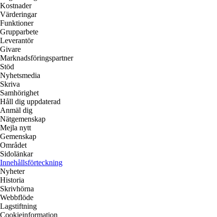
Kostnader
Värderingar
Funktioner
Grupparbete
Leverantör
Givare
Marknadsföringspartner
Stöd
Nyhetsmedia
Skriva
Samhörighet
Håll dig uppdaterad
Anmäl dig
Nätgemenskap
Mejla nytt
Gemenskap
Området
Sidolänkar
Innehållsförteckning
Nyheter
Historia
Skrivhörna
Webbflöde
Lagstiftning
Cookieinformation