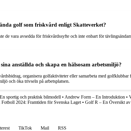
vända golf som friskvård enligt Skatteverket?
t måste de vara avsedda för friskvårdssyfte och inte enbart för tävlings
 sina anställda och skapa en hälsosam arbetsmiljö?
rdsbidrag, organisera golfaktiviteter eller samarbeta med golfklubbar för
ljö och öka trivseln på arbetsplatsen.
En sportig och praktisk bilmodell
•
Andrew Form – En Introduktion
•
V
 Fotboll 2024: Framtiden för Svenska Laget
•
Golf R – En Översikt a
terest
TikTok
Mail
RSS