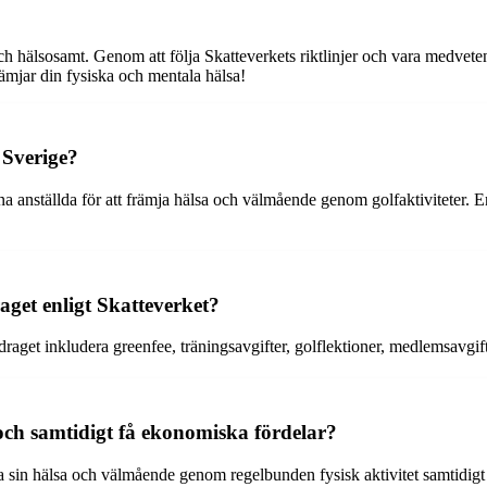
ch hälsosamt. Genom att följa Skatteverkets riktlinjer och vara medvete
främjar din fysiska och mentala hälsa!
 Sverige?
 anställda för att främja hälsa och välmående genom golfaktiviteter. Enli
aget enligt Skatteverket?
draget inkludera greenfee, träningsavgifter, golflektioner, medlemsavgift
och samtidigt få ekonomiska fördelar?
tra sin hälsa och välmående genom regelbunden fysisk aktivitet samtidigt