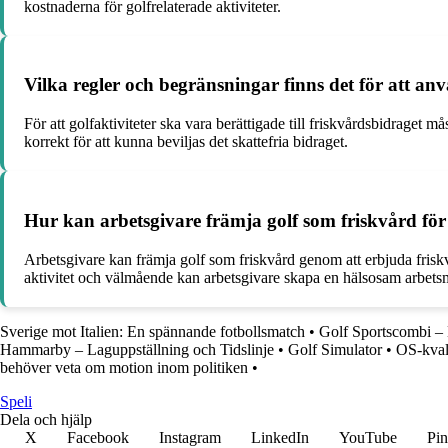
kostnaderna för golfrelaterade aktiviteter.
Vilka regler och begränsningar finns det för att an
För att golfaktiviteter ska vara berättigade till friskvårdsbidrage
korrekt för att kunna beviljas det skattefria bidraget.
Hur kan arbetsgivare främja golf som friskvård för
Arbetsgivare kan främja golf som friskvård genom att erbjuda friskvå
aktivitet och välmående kan arbetsgivare skapa en hälsosam arbetsmi
Sverige mot Italien: En spännande fotbollsmatch
•
Golf Sportscombi – 
Hammarby – Laguppställning och Tidslinje
•
Golf Simulator
•
OS-kval
behöver veta om motion inom politiken
•
Speli
Dela och hjälp
X
Facebook
Instagram
LinkedIn
YouTube
Pin