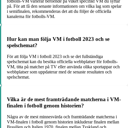
fotbolls-VM varierar beroende på vilket specifikt VM du syftar
på. För att få den senaste informationen om vilka lag som spelar
i semifinalen, rekommenderas det att du följer de officiella
kanalerna för fotbolls-VM.
Hur kan man följa VM i fotboll 2023 och se
spelschemat?
För att följa VM i fotboll 2023 och se det fullständiga
spelschemat kan du besöka officiella webbplatser för fotbolls-
VM, titta på matcher på TV eller använda olika sportappar och
webbplatser som uppdaterar med de senaste resultaten och
spelschemat.
Vilka är de mest framträdande matcherna i VM-
finalen i fotboll genom historien?
Några av de mest minnesvärda och framträdande matcherna i
VM-finalen i fotboll genom historien inkluderar finalen mellan
Brasilien och Italien 1970, finalen mellan Tyskland och