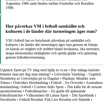
Argentina 1986 samt finalen mellan Frankrike och Brasilien
1998.
Hur påverkar VM i fotboll samhället och
kulturen i de länder där turneringen äger rum?
VM i fotboll har en betydande påverkan på samhället och
kulturen i de länder där turneringen äger rum genom att främja
en känsla av enighet och stolthet bland invånarna, öka turismen,
skapa ekonomiska möjligheter och sprida glädje och spänning
genom fotbollsevenemang.
Upptäck Sport på TV idag med hjälp av tv.nu
•
Hur många kalorier
bränner man per dag utan träning?
•
Grövelsjön Vandring – Upptäck
Skönheten av Grövelsjön på en Dagstur
•
Plankan: Muskler som
Tränas
•
Österrikes Herrlandslag i Fotboll – En Översikt
•
Australiens
damlandslag i fotboll
•
Corriere dello Sport – Din källa för de senaste
sportnyheterna
•
Fotbollmatcher – En guide till spännande
fotbollsmatcher
•
Välkommen till Länna Sport – Din Sportbutik i
Stockholm
•
Fotboll Resultat: Följ Live Resultat och Statistik
•