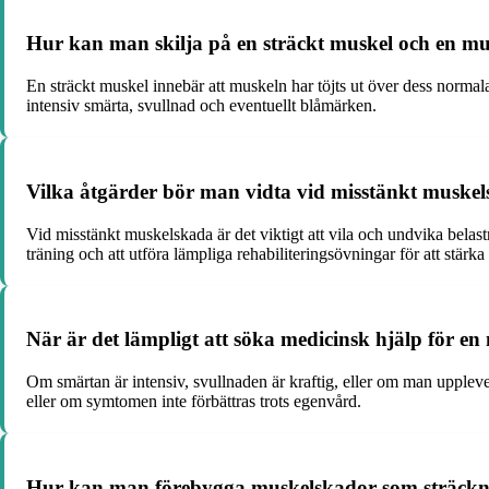
Hur kan man skilja på en sträckt muskel och en mu
En sträckt muskel innebär att muskeln har töjts ut över dess normal
intensiv smärta, svullnad och eventuellt blåmärken.
Vilka åtgärder bör man vidta vid misstänkt muskel
Vid misstänkt muskelskada är det viktigt att vila och undvika belast
träning och att utföra lämpliga rehabiliteringsövningar för att stär
När är det lämpligt att söka medicinsk hjälp för e
Om smärtan är intensiv, svullnaden är kraftig, eller om man upple
eller om symtomen inte förbättras trots egenvård.
Hur kan man förebygga muskelskador som sträckni