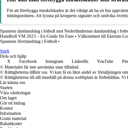
För att förebygga muskelskador är det viktigt att ha en bra uppvärmn
träningsrutinen. Att lyssna på kroppens signaler och undvika övert
Spaniens damlandslag i fotboll mot Nederländernas damlandslag i fotbo
Handboll VM 2023 – En Guide för Fans
•
Välkommen till Ekerum Gol
Spaniens Herrlandslag i Fotboll
•
Speli
Dela och hjälp
X
Facebook
Instagram
LinkedIn
YouTube
Pin
© Materialet får inte användas utan tillstånd.
© Rättigheterna tillhör oss. Vi kan få en liten andel av försäljningen 
© Rättigheterna till allt innehåll på denna webbplats är förbehållna. V
Lär känna oss
Starten
Våra värderingar
Om laget
Gör ett bidrag
Kontor
Information
Gratis material
Rabattkoder