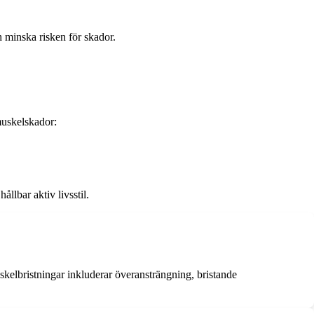
h minska risken för skador.
 muskelskador:
llbar aktiv livsstil.
uskelbristningar inkluderar överansträngning, bristande