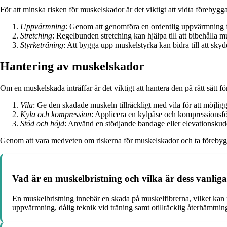
För att minska risken för muskelskador är det viktigt att vidta förebygga
Uppvärmning
: Genom att genomföra en ordentlig uppvärmning för
Stretching
: Regelbunden stretching kan hjälpa till att bibehålla m
Styrketräning
: Att bygga upp muskelstyrka kan bidra till att sk
Hantering av muskelskador
Om en muskelskada inträffar är det viktigt att hantera den på rätt sätt f
Vila
: Ge den skadade muskeln tillräckligt med vila för att möjlig
Kyla och kompression
: Applicera en kylpåse och kompressionsfö
Stöd och höjd
: Använd en stödjande bandage eller elevationskudd
Genom att vara medveten om riskerna för muskelskador och ta förebyggan
Vad är en muskelbristning och vilka är dess vanliga
En muskelbristning innebär en skada på muskelfibrerna, vilket kan r
uppvärmning, dålig teknik vid träning samt otillräcklig återhämtnin