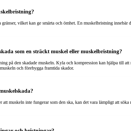
skelbristning?
a gränser, vilket kan ge smärta och ömhet. En muskelbristning innebär dä
skada som en sträckt muskel eller muskelbristning?
ning på den skadade muskeln. Kyla och kompression kan hjälpa till att mi
ka muskeln och förebygga framtida skador.
n muskelskada?
ver att muskeln inte fungerar som den ska, kan det vara lämpligt att s
ngar och bristningar?