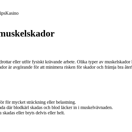
ips
Kasino
 muskelskador
drottar eller utför fysiskt krävande arbete. Olika typer av muskelskador
ador är avgörande för att minimera risken för skador och främja bra åte
ör för mycket sträckning eller belastning.
ada där blodkärl skadas och blod läcker in i muskelvävnaden.
skadas eller bryts delvis eller helt.