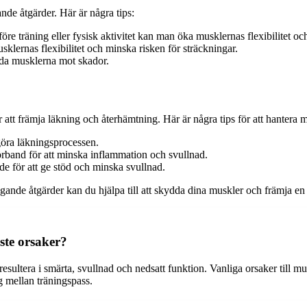
nde åtgärder. Här är några tips:
e träning eller fysisk aktivitet kan man öka musklernas flexibilitet oc
usklernas flexibilitet och minska risken för sträckningar.
ydda musklerna mot skador.
ör att främja läkning och återhämtning. Här är några tips för att hantera
göra läkningsprocessen.
rband för att minska inflammation och svullnad.
e för att ge stöd och minska svullnad.
de åtgärder kan du hjälpa till att skydda dina muskler och främja en hå
ste orsaker?
esultera i smärta, svullnad och nedsatt funktion. Vanliga orsaker till m
g mellan träningspass.