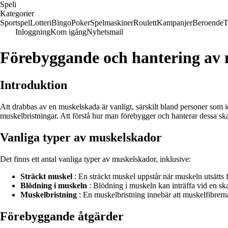
Speli
Kategorier
Sportspel
Lotteri
Bingo
Poker
Spelmaskiner
Roulett
Kampanjer
Beroende
T
Inloggning
Kom igång
Nyhetsmail
Förebyggande och hantering av
Introduktion
Att drabbas av en muskelskada är vanligt, särskilt bland personer som i
muskelbristningar. Att förstå hur man förebygger och hanterar dessa sk
Vanliga typer av muskelskador
Det finns ett antal vanliga typer av muskelskador, inklusive:
Sträckt muskel
: En sträckt muskel uppstår när muskeln utsätts f
Blödning i muskeln
: Blödning i muskeln kan inträffa vid en sk
Muskelbristning
: En muskelbristning innebär att muskelfibrerna 
Förebyggande åtgärder