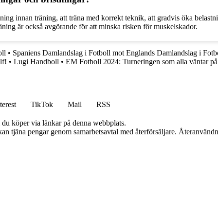
ing innan träning, att träna med korrekt teknik, att gradvis öka belastn
räning är också avgörande för att minska risken för muskelskador.
ll
•
Spaniens Damlandslag i Fotboll mot Englands Damlandslag i Fotb
f!
•
Lugi Handboll
•
EM Fotboll 2024: Turneringen som alla väntar på
terest
TikTok
Mail
RSS
om du köper via länkar på denna webbplats.
i kan tjäna pengar genom samarbetsavtal med återförsäljare. Återanvändn