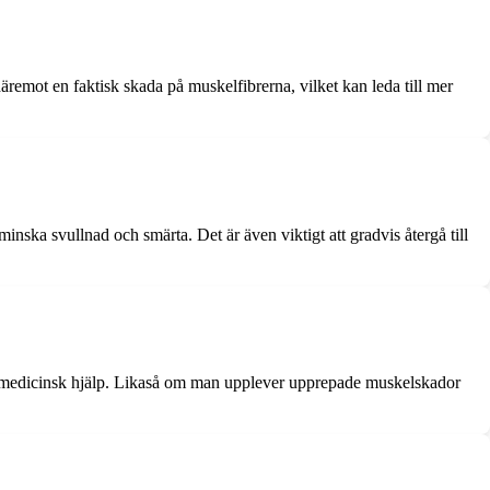
remot en faktisk skada på muskelfibrerna, vilket kan leda till mer
nska svullnad och smärta. Det är även viktigt att gradvis återgå till
öka medicinsk hjälp. Likaså om man upplever upprepade muskelskador