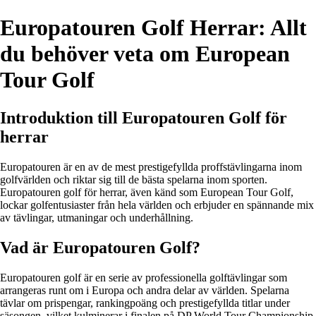
Europatouren Golf Herrar: Allt
du behöver veta om European
Tour Golf
Introduktion till Europatouren Golf för
herrar
Europatouren är en av de mest prestigefyllda proffstävlingarna inom
golfvärlden och riktar sig till de bästa spelarna inom sporten.
Europatouren golf för herrar, även känd som European Tour Golf,
lockar golfentusiaster från hela världen och erbjuder en spännande mix
av tävlingar, utmaningar och underhållning.
Vad är Europatouren Golf?
Europatouren golf är en serie av professionella golftävlingar som
arrangeras runt om i Europa och andra delar av världen. Spelarna
tävlar om prispengar, rankingpoäng och prestigefyllda titlar under
säsongen, vilket kulminerar i finalen på DP World Tour Championship.