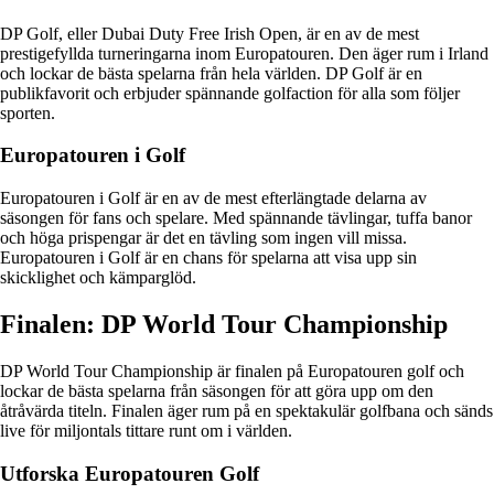
DP Golf, eller Dubai Duty Free Irish Open, är en av de mest
prestigefyllda turneringarna inom Europatouren. Den äger rum i Irland
och lockar de bästa spelarna från hela världen. DP Golf är en
publikfavorit och erbjuder spännande golfaction för alla som följer
sporten.
Europatouren i Golf
Europatouren i Golf är en av de mest efterlängtade delarna av
säsongen för fans och spelare. Med spännande tävlingar, tuffa banor
och höga prispengar är det en tävling som ingen vill missa.
Europatouren i Golf är en chans för spelarna att visa upp sin
skicklighet och kämparglöd.
Finalen: DP World Tour Championship
DP World Tour Championship är finalen på Europatouren golf och
lockar de bästa spelarna från säsongen för att göra upp om den
åtråvärda titeln. Finalen äger rum på en spektakulär golfbana och sänds
live för miljontals tittare runt om i världen.
Utforska Europatouren Golf