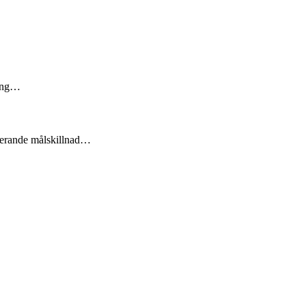
oäng…
nerande målskillnad…