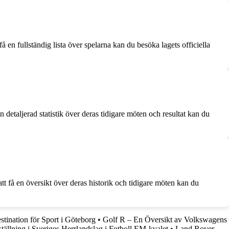
å en fullständig lista över spelarna kan du besöka lagets officiella
etaljerad statistik över deras tidigare möten och resultat kan du
t få en översikt över deras historik och tidigare möten kan du
tination för Sport i Göteborg
•
Golf R – En Översikt av Volkswagens
tällning i Sveriges Herrlandslag i Fotboll EM-kvalet
•
Land Rover