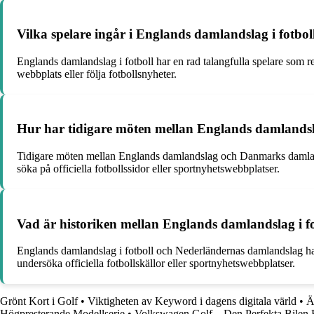
Vilka spelare ingår i Englands damlandslag i fotbol
Englands damlandslag i fotboll har en rad talangfulla spelare som repr
webbplats eller följa fotbollsnyheter.
Hur har tidigare möten mellan Englands damlandsl
Tidigare möten mellan Englands damlandslag och Danmarks damlandsla
söka på officiella fotbollssidor eller sportnyhetswebbplatser.
Vad är historiken mellan Englands damlandslag i f
Englands damlandslag i fotboll och Nederländernas damlandslag har m
undersöka officiella fotbollskällor eller sportnyhetswebbplatser.
Grönt Kort i Golf
•
Viktigheten av Keyword i dagens digitala värld
•
Ä
Högpresterande Modellserie
•
Volkswagen Golf – Den Perfekta Bilen 