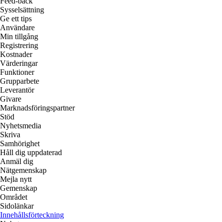
Feed-back
Sysselsättning
Ge ett tips
Användare
Min tillgång
Registrering
Kostnader
Värderingar
Funktioner
Grupparbete
Leverantör
Givare
Marknadsföringspartner
Stöd
Nyhetsmedia
Skriva
Samhörighet
Håll dig uppdaterad
Anmäl dig
Nätgemenskap
Mejla nytt
Gemenskap
Området
Sidolänkar
Innehållsförteckning