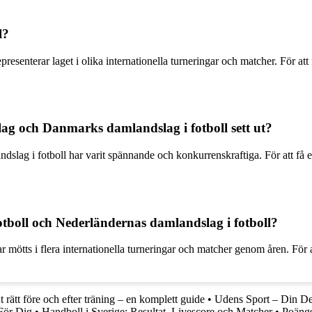
l?
esenterar laget i olika internationella turneringar och matcher. För att f
ag och Danmarks damlandslag i fotboll sett ut?
g i fotboll har varit spännande och konkurrenskraftiga. För att få en d
otboll och Nederländernas damlandslag i fotboll?
ötts i flera internationella turneringar och matcher genom åren. För at
t rätt före och efter träning – en komplett guide
•
Udens Sport – Din Des
För Dig
•
Handboll i Sverige: Resultat, Livescore och Matcher
•
Poängs