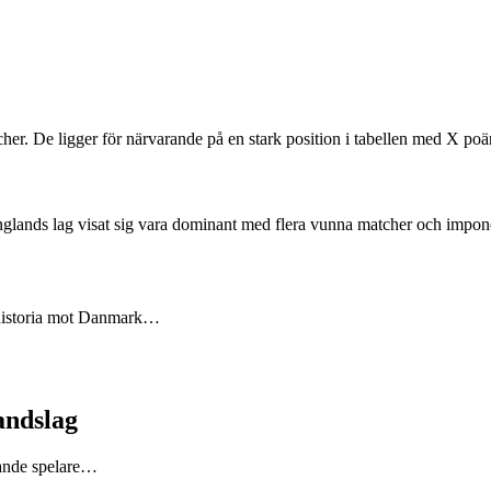
cher. De ligger för närvarande på en stark position i tabellen med X p
glands lag visat sig vara dominant med flera vunna matcher och impo
s historia mot Danmark…
andslag
jande spelare…