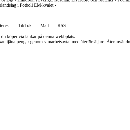
rlandslag i Fotboll EM-kvalet
•
terest
TikTok
Mail
RSS
om du köper via länkar på denna webbplats.
i kan tjäna pengar genom samarbetsavtal med återförsäljare. Återanvändn