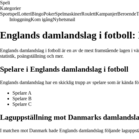
Speli
Kategorier
Sportspel
Lotteri
Bingo
Poker
Spelmaskiner
Roulett
Kampanjer
Beroende
T
Inloggning
Kom igång
Nyhetsmail
Englands damlandslag i fotboll:
Englands damlandslag i fotboll är en av de mest framstående lagen i värl
statistik, poängställning och mer.
Spelare i Englands damlandslag i fotboll
Englands damlandslag har en skicklig trupp av spelare som är kända för
Spelare A
Spelare B
Spelare C
Laguppställning mot Danmarks damlandslag
I matchen mot Danmark hade Englands damlandslag följande lagupps