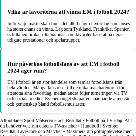
Vilka är favoriterna att vinna EM i fotboll 2024?
Inför varje mästerskap finns det alltid några favoritlag som anses
ha störst chans att vinna. Lag som Tyskland, Frankrike, Spanien
och Italien brukar ofta nämnas som favoriter baserat på deras
tidigare prestationer och spelartrupper.
Hur påverkas fotbollsfans av att EM i fotboll
2024 äger rum?
EM i fotboll är en stor händelse som samlar fotbollsfans från
hela världen. Många fans reser till de olika matcharenorna för
att stötta sina favoritlag, medan andra följer turneringen via TV
och sociala medier. Evenemanget skapar en spännande atmosfär
och gemenskap bland fotbollsentusiaster.
Aftonbladet Sport Målservice och Resultat
•
Fotboll på TV idag: Allt
du behöver veta om dagens TV-matcher
•
Handboll i Sverige:
Resultat, Livescore och Matcher
•
Maximera din golfupplevelse med