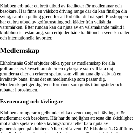
Klubben erbjuder ett brett utbud av faciliteter för medlemmar och
besökare. Här finns en välskött driving range där du kan finslipa din
sving, samt en putting green för att förbättra ditt närspel. Proshoppen
har ett bra utbud av golfutrustning och kläder från välkända
varumärken. Efter rundan kan du njuta av en välsmakande måltid i
klubbhusets restaurang, som erbjuder både traditionella svenska rätter
och internationella favoriter.
Medlemskap
Ekholmsnäs Golf erbjuder olika typer av medlemskap för alla
golffantaster. Oavsett om du är en nybörjare som vill lära dig
grunderna eller en erfaren spelare som vill utmana dig själv på en
kvalitativ bana, finns det ett medlemskap som passar dig.
Medlemskapet ger dig även förmåner som gratis träningstider och
rabatter i proshopen.
Evenemang och tävlingar
Klubben arrangerar regelbundet olika evenemang och tävlingar för
medlemmar och besökare. Här har du möjlighet att testa din skicklighet
mot andra spelare i olika tävlingsformat eller bara njuta av
gemenskapen på klubbens After Golf-event. På Ekholmsnäs Golf finns