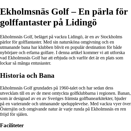
Ekholmsnäs Golf – En pärla för
golffantaster på Lidingö
Ekholmsnäs Golf, beläget på vackra Lidingö, är en av Stockholms
pärlor för golffantaster. Med sin natursköna omgivning och en
utmanande bana har klubben blivit en populär destination för både
nybörjare och erfarna golfare. I denna artikel kommer vi att utforska
vad Ekholmsnäs Golf har att erbjuda och varför det är en plats som
lockar så många entusiaster.
Historia och Bana
Ekholmsnäs Golf grundades på 1960-talet och har sedan dess
utvecklats till en av de mest omtyckta golfklubbarna i regionen. Banan,
som är designad av en av Sveriges främsta golfbanearkitekter, bjuder
på en varierande och utmanande spelupplevelse. Med vackra vyer över
Östersjön och omgivande natur är varje runda på Ekholmsnäs en ren
fröjd för själen.
Faciliteter