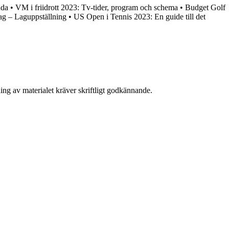
nda
•
VM i friidrott 2023: Tv-tider, program och schema
•
Budget Golf
ag – Laguppställning
•
US Open i Tennis 2023: En guide till det
ing av materialet kräver skriftligt godkännande.