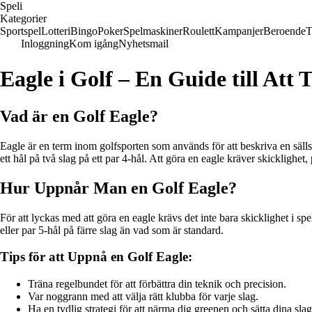
Speli
Kategorier
Sportspel
Lotteri
Bingo
Poker
Spelmaskiner
Roulett
Kampanjer
Beroende
T
Inloggning
Kom igång
Nyhetsmail
Eagle i Golf – En Guide till Att 
Vad är en Golf Eagle?
Eagle är en term inom golfsporten som används för att beskriva en sällsynt
ett hål på två slag på ett par 4-hål. Att göra en eagle kräver skicklighet, 
Hur Uppnår Man en Golf Eagle?
För att lyckas med att göra en eagle krävs det inte bara skicklighet i spe
eller par 5-hål på färre slag än vad som är standard.
Tips för att Uppnå en Golf Eagle:
Träna regelbundet för att förbättra din teknik och precision.
Var noggrann med att välja rätt klubba för varje slag.
Ha en tydlig strategi för att närma dig greenen och sätta dina sla