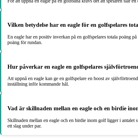
För att uppnå en eagle på en golfbana krävs det att spelaren slår ett 
Vilken betydelse har en eagle för en golfspelares t
En eagle har en positiv inverkan på en golfspelares totala poäng på en 
poäng för rundan.
Hur påverkar en eagle en golfspelares självförtroe
Att uppnå en eagle kan ge en golfspelare en boost av självförtroend
inställning inför kommande hål.
Vad är skillnaden mellan en eagle och en birdie ino
Skillnaden mellan en eagle och en birdie inom golf ligger i antalet sl
ett slag under par.