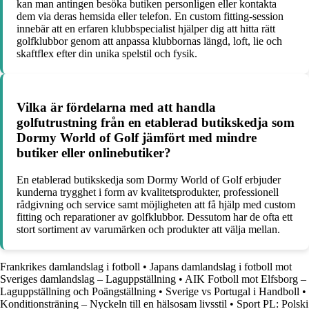
kan man antingen besöka butiken personligen eller kontakta
dem via deras hemsida eller telefon. En custom fitting-session
innebär att en erfaren klubbspecialist hjälper dig att hitta rätt
golfklubbor genom att anpassa klubbornas längd, loft, lie och
skaftflex efter din unika spelstil och fysik.
Vilka är fördelarna med att handla
golfutrustning från en etablerad butikskedja som
Dormy World of Golf jämfört med mindre
butiker eller onlinebutiker?
En etablerad butikskedja som Dormy World of Golf erbjuder
kunderna trygghet i form av kvalitetsprodukter, professionell
rådgivning och service samt möjligheten att få hjälp med custom
fitting och reparationer av golfklubbor. Dessutom har de ofta ett
stort sortiment av varumärken och produkter att välja mellan.
Frankrikes damlandslag i fotboll
•
Japans damlandslag i fotboll mot
Sveriges damlandslag – Laguppställning
•
AIK Fotboll mot Elfsborg –
Laguppställning och Poängställning
•
Sverige vs Portugal i Handboll
•
Konditionsträning – Nyckeln till en hälsosam livsstil
•
Sport PL: Polski