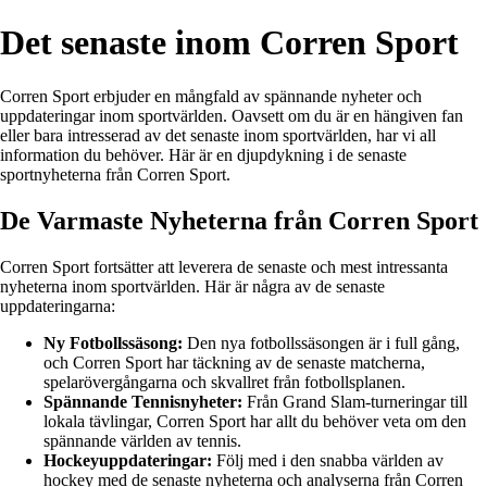
Det senaste inom Corren Sport
Corren Sport erbjuder en mångfald av spännande nyheter och
uppdateringar inom sportvärlden. Oavsett om du är en hängiven fan
eller bara intresserad av det senaste inom sportvärlden, har vi all
information du behöver. Här är en djupdykning i de senaste
sportnyheterna från Corren Sport.
De Varmaste Nyheterna från Corren Sport
Corren Sport fortsätter att leverera de senaste och mest intressanta
nyheterna inom sportvärlden. Här är några av de senaste
uppdateringarna:
Ny Fotbollssäsong:
Den nya fotbollssäsongen är i full gång,
och Corren Sport har täckning av de senaste matcherna,
spelarövergångarna och skvallret från fotbollsplanen.
Spännande Tennisnyheter:
Från Grand Slam-turneringar till
lokala tävlingar, Corren Sport har allt du behöver veta om den
spännande världen av tennis.
Hockeyuppdateringar:
Följ med i den snabba världen av
hockey med de senaste nyheterna och analyserna från Corren