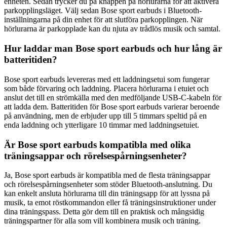
enheten. Sedan trycker du på knappen på hörlurarna för att aktivera
parkopplingsläget. Välj sedan Bose sport earbuds i Bluetooth-
inställningarna på din enhet för att slutföra parkopplingen. När
hörlurarna är parkopplade kan du njuta av trådlös musik och samtal.
Hur laddar man Bose sport earbuds och hur lång är
batteritiden?
Bose sport earbuds levereras med ett laddningsetui som fungerar
som både förvaring och laddning. Placera hörlurarna i etuiet och
anslut det till en strömkälla med den medföljande USB-C-kabeln för
att ladda dem. Batteritiden för Bose sport earbuds varierar beroende
på användning, men de erbjuder upp till 5 timmars speltid på en
enda laddning och ytterligare 10 timmar med laddningsetuiet.
Är Bose sport earbuds kompatibla med olika
träningsappar och rörelsespårningsenheter?
Ja, Bose sport earbuds är kompatibla med de flesta träningsappar
och rörelsespårningsenheter som stöder Bluetooth-anslutning. Du
kan enkelt ansluta hörlurarna till din träningsapp för att lyssna på
musik, ta emot röstkommandon eller få träningsinstruktioner under
dina träningspass. Detta gör dem till en praktisk och mångsidig
träningspartner för alla som vill kombinera musik och träning.