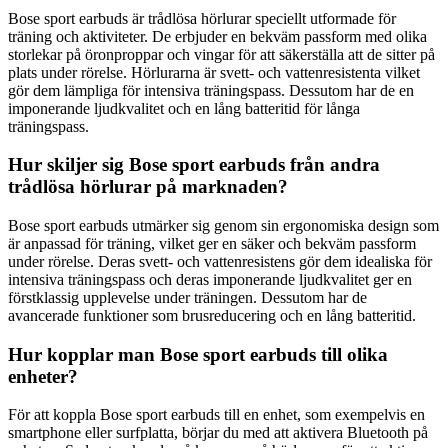
Bose sport earbuds är trådlösa hörlurar speciellt utformade för
träning och aktiviteter. De erbjuder en bekväm passform med olika
storlekar på öronproppar och vingar för att säkerställa att de sitter på
plats under rörelse. Hörlurarna är svett- och vattenresistenta vilket
gör dem lämpliga för intensiva träningspass. Dessutom har de en
imponerande ljudkvalitet och en lång batteritid för långa
träningspass.
Hur skiljer sig Bose sport earbuds från andra
trådlösa hörlurar på marknaden?
Bose sport earbuds utmärker sig genom sin ergonomiska design som
är anpassad för träning, vilket ger en säker och bekväm passform
under rörelse. Deras svett- och vattenresistens gör dem idealiska för
intensiva träningspass och deras imponerande ljudkvalitet ger en
förstklassig upplevelse under träningen. Dessutom har de
avancerade funktioner som brusreducering och en lång batteritid.
Hur kopplar man Bose sport earbuds till olika
enheter?
För att koppla Bose sport earbuds till en enhet, som exempelvis en
smartphone eller surfplatta, börjar du med att aktivera Bluetooth på