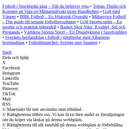
Fotboll i Stockholm idag – Allt du behöver veta
•
Tobias Thulin och
Konsten att Vara en Mästarmålvakt inom Handbollen
•
Golf med
Vänner
•
BBK Fotboll – En Historisk Översikt
•
Målservice Fotboll
– Din guide till senaste fotbollsresultaten
•
Golf Sportscombi – En
sportig och praktisk bilmodell
•
Basket Skor Nike: Kvalitet, Stil och
Prestanda
•
Världens Största Sport – En Djupdykning i Sportvärlden
•
Sveriges herrlandslag i fotboll i jämförelse med Albaniens
herrlandslag
•
Fotbollsmatcher: Sverige mot Spanien
•
Speli
Dela och hjälp
X
Facebook
Instagram
LinkedIn
YouTube
Pinterest
TikTok
Mail
RSS
© Materialet får inte användas utan tillstånd.
© Rättigheterna tillhör oss. Vi kan få en liten andel av försäljningen
om du köper via länkar på denna webbplats.
© Rättigheterna till allt innehåll på denna webbplats är förbehållna.