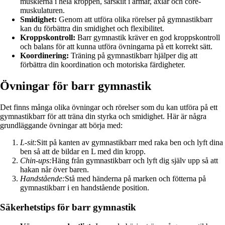
musklerna i hela kroppen, särskilt i armar, axlar och core-
muskulaturen.
Smidighet:
Genom att utföra olika rörelser på gymnastikbarr
kan du förbättra din smidighet och flexibilitet.
Kroppskontroll:
Barr gymnastik kräver en god kroppskontroll
och balans för att kunna utföra övningarna på ett korrekt sätt.
Koordinering:
Träning på gymnastikbarr hjälper dig att
förbättra din koordination och motoriska färdigheter.
Övningar för barr gymnastik
Det finns många olika övningar och rörelser som du kan utföra på ett
gymnastikbarr för att träna din styrka och smidighet. Här är några
grundläggande övningar att börja med:
L-sit:
Sitt på kanten av gymnastikbarr med raka ben och lyft dina
ben så att de bildar en L med din kropp.
Chin-ups:
Häng från gymnastikbarr och lyft dig själv upp så att
hakan når över baren.
Handstående:
Stå med händerna på marken och fötterna på
gymnastikbarr i en handstående position.
Säkerhetstips för barr gymnastik