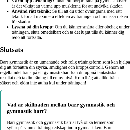
Värm upp ordentligt:
Innan du börjar träna på gymnastikbarr
är det viktigt att värma upp musklerna för att undvika skador.
Använd rätt teknik:
Se till att du utför övningarna med rätt
teknik för att maximera effekten av träningen och minska risken
för skador.
Lyssna på din kropp:
Om du känner smärta eller obehag under
träningen, sluta omedelbart och ta det lugnt tills du känner dig
redo att fortsätta.
Slutsats
Barr gymnastik är en utmanande och rolig träningsform som kan hjälpa
dig att förbättra din styrka, smidighet och kroppskontroll. Genom att
regelbundet träna på ett gymnastikbarr kan du uppnå fantastiska
resultat och ta din träning till en ny nivå. Kom ihåg att alltid träna
säkert och glöm inte att ha kul under träningen!
Vad är skillnaden mellan barr gymnastik och
gymnastik barr?
Barr gymnastik och gymnastik barr är två olika termer som
syftar på samma träningsredskap inom gymnastiken. Barr