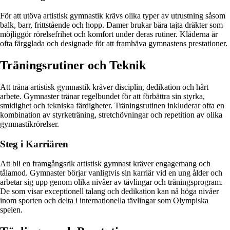
För att utöva artistisk gymnastik krävs olika typer av utrustning såsom
balk, barr, frittstående och hopp. Damer brukar bära tajta dräkter som
möjliggör rörelsefrihet och komfort under deras rutiner. Kläderna är
ofta färgglada och designade för att framhäva gymnastens prestationer.
Träningsrutiner och Teknik
Att träna artistisk gymnastik kräver disciplin, dedikation och hårt
arbete. Gymnaster tränar regelbundet för att förbättra sin styrka,
smidighet och tekniska färdigheter. Träningsrutinen inkluderar ofta en
kombination av styrketräning, stretchövningar och repetition av olika
gymnastikrörelser.
Steg i Karriären
Att bli en framgångsrik artistisk gymnast kräver engagemang och
tålamod. Gymnaster börjar vanligtvis sin karriär vid en ung ålder och
arbetar sig upp genom olika nivåer av tävlingar och träningsprogram.
De som visar exceptionell talang och dedikation kan nå höga nivåer
inom sporten och delta i internationella tävlingar som Olympiska
spelen.