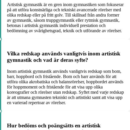
Artistisk gymnastik är en gren inom gymnastiken som fokuserar
på att utföra konstnärliga och tekniskt avancerade rörelser med
olika redskap eller på fritt golv. Till skillnad från andra former
av gymnastik, såsom truppgymnastik eller rytmisk gymnastik,
betonas i artistisk gymnastik individuell prestation och
bedömning av svårighetsgrad, teknik och utförande av rörelser.
Vilka redskap används vanligtvis inom artistisk
gymnastik och vad är deras syfte?
Inom artistisk gymnastik används vanligtvis redskap som bom,
barr, hoppbord och fristående. Bom och barr används för att
utföra olika akrobatiska och balansrörelser, hoppbordet används
för hoppmoment och fristående för att visa upp olika
koreografier och rörelser utan redskap. Syftet med varje redskap
är att utmana gymnasten tekniskt och artistiskt samt att visa upp
en varierad repertoar av rörelser.
Hur bedöms och poängsätts en artistisk