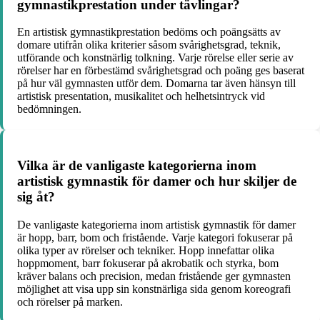
gymnastikprestation under tävlingar?
En artistisk gymnastikprestation bedöms och poängsätts av
domare utifrån olika kriterier såsom svårighetsgrad, teknik,
utförande och konstnärlig tolkning. Varje rörelse eller serie av
rörelser har en förbestämd svårighetsgrad och poäng ges baserat
på hur väl gymnasten utför dem. Domarna tar även hänsyn till
artistisk presentation, musikalitet och helhetsintryck vid
bedömningen.
Vilka är de vanligaste kategorierna inom
artistisk gymnastik för damer och hur skiljer de
sig åt?
De vanligaste kategorierna inom artistisk gymnastik för damer
är hopp, barr, bom och fristående. Varje kategori fokuserar på
olika typer av rörelser och tekniker. Hopp innefattar olika
hoppmoment, barr fokuserar på akrobatik och styrka, bom
kräver balans och precision, medan fristående ger gymnasten
möjlighet att visa upp sin konstnärliga sida genom koreografi
och rörelser på marken.