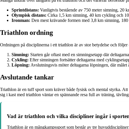
Många undrar över längden på ett triathlon och det varierar beroende på
Sprintdistans:
Vanligtvis bestående av 750 meter simning, 20 k
Olympisk distans:
Cirka 1,5 km simning, 40 km cykling och 10
Ironman:
Den mest krävande formen med 3,8 km simning, 180 k
Triathlon ordning
Ordningen på disciplinerna i ett triathlon är av stor betydelse och följer e
Simning:
Starten går oftast med en simningsetapp där deltagarna 
Cykling:
Efter simningen fortsätter deltagarna med cyklingsetapp
Löpning:
Avslutningsvis möter deltagarna löpningen, där målet är
Avslutande tankar
Triathlon är en tuff sport som kräver både fysisk och mental styrka. Att
sig i kast med triathlon väntar en spännande resa full av träning, tävli
Vad är triathlon och vilka discipliner ingår i sporte
Triathlon är en mångkampssport som består av tre huvuddiscipliner: s