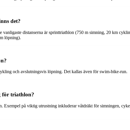
finns det?
. De vanligaste distanserna är sprinttriathlon (750 m simning, 20 km cyk
m löpning).
on?
 cykling och avslutningsvis löpning. Det kallas även för swim-bike-run.
 för triathlon?
plin. Exempel på viktig utrustning inkluderar våtdräkt för simningen, cyk