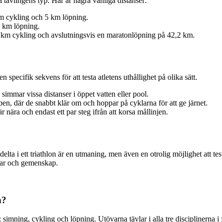
 tävlingens typ. Här är några vanliga distanser:
m cykling och 5 km löpning.
 km löpning.
m cykling och avslutningsvis en maratonlöpning på 42,2 km.
n specifik sekvens för att testa atletens uthållighet på olika sätt.
simmar vissa distanser i öppet vatten eller pool.
en, där de snabbt klär om och hoppar på cyklarna för att ge järnet.
 nära och endast ett par steg ifrån att korsa mållinjen.
 delta i ett triathlon är en utmaning, men även en otrolig möjlighet att 
ngar och gemenskap.
n?
imning, cykling och löpning. Utövarna tävlar i alla tre disciplinerna i 