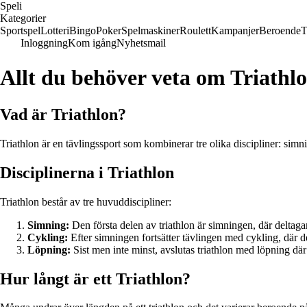
Speli
Kategorier
Sportspel
Lotteri
Bingo
Poker
Spelmaskiner
Roulett
Kampanjer
Beroende
T
Inloggning
Kom igång
Nyhetsmail
Allt du behöver veta om Triathl
Vad är Triathlon?
Triathlon är en tävlingssport som kombinerar tre olika discipliner: simn
Disciplinerna i Triathlon
Triathlon består av tre huvuddiscipliner:
Simning:
Den första delen av triathlon är simningen, där deltag
Cykling:
Efter simningen fortsätter tävlingen med cykling, där d
Löpning:
Sist men inte minst, avslutas triathlon med löpning där 
Hur långt är ett Triathlon?