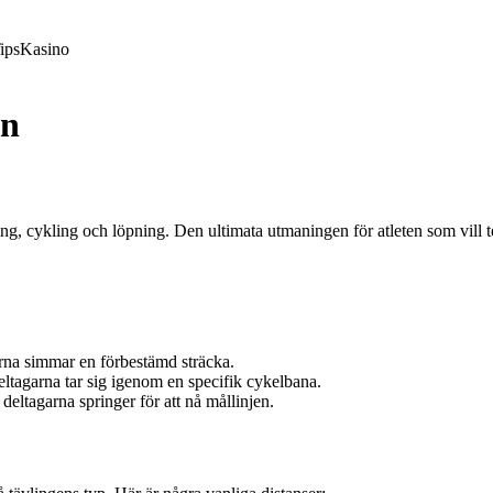
ips
Kasino
on
ing, cykling och löpning. Den ultimata utmaningen för atleten som vill te
arna simmar en förbestämd sträcka.
eltagarna tar sig igenom en specifik cykelbana.
deltagarna springer för att nå mållinjen.