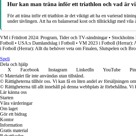
Hur kan man träna inför ett triathlon och vad är vi
För att träna inför ett triathlon är det viktigt att ha en varierad tr
under tävlingen. Att ha en balanserad kost och tillräckligt med vila 
VM i Friidrott 2024: Program, Tider och TV-sändningar
•
Stockholms M
Fotboll
•
USA:s Damlandslag i Fotboll
•
VM 2023 i Fotboll (Herrar): 
i Fotboll (Herrar): Allt du behöver veta om Finalen, Slutspelen och B
Speli
Dela och hjälp
X
Facebook
Instagram
LinkedIn
YouTube
Pin
© Materialet får inte användas utan tillstånd.
© Rättigheterna tillhör oss. Vi kan få en liten andel av försäljningen 
© Rättigheterna till allt innehåll på denna webbplats är förbehållna. V
Lär känna oss
Starten
Våra värderingar
Om laget
Gör ett bidrag
Kontor
Information
Gratis material
Rabattkoder