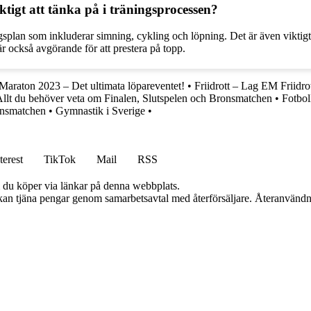
ktigt att tänka på i träningsprocessen?
äningsplan som inkluderar simning, cykling och löpning. Det är även viktigt
är också avgörande för att prestera på topp.
araton 2023 – Det ultimata löpareventet!
•
Friidrott – Lag EM Friidro
Allt du behöver veta om Finalen, Slutspelen och Bronsmatchen
•
Fotbol
ronsmatchen
•
Gymnastik i Sverige
•
terest
TikTok
Mail
RSS
om du köper via länkar på denna webbplats.
i kan tjäna pengar genom samarbetsavtal med återförsäljare. Återanvändn