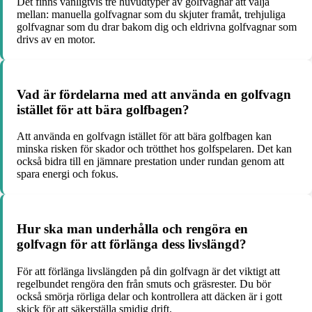
Det finns vanligtvis tre huvudtyper av golfvagnar att välja
mellan: manuella golfvagnar som du skjuter framåt, trehjuliga
golfvagnar som du drar bakom dig och eldrivna golfvagnar som
drivs av en motor.
Vad är fördelarna med att använda en golfvagn
istället för att bära golfbagen?
Att använda en golfvagn istället för att bära golfbagen kan
minska risken för skador och trötthet hos golfspelaren. Det kan
också bidra till en jämnare prestation under rundan genom att
spara energi och fokus.
Hur ska man underhålla och rengöra en
golfvagn för att förlänga dess livslängd?
För att förlänga livslängden på din golfvagn är det viktigt att
regelbundet rengöra den från smuts och gräsrester. Du bör
också smörja rörliga delar och kontrollera att däcken är i gott
skick för att säkerställa smidig drift.