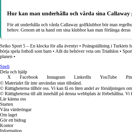
Hur kan man underhålla och vårda sina Callaway go
För att underhålla och vårda Callaway golfklubbor bör man regelbund
behov. Genom att ta hand om sina klubbor kan man förlänga deras li
Seiko Sport 5 – En klocka för alla äventyr
•
Poängställning i Turkiets h
börja spela fotboll som barn
•
Allt du behöver veta om Triathlon
•
Sport
planen
•
Speli
Dela och hjälp
X
Facebook
Instagram
LinkedIn
YouTube
Pin
© Materialet får inte användas utan tillstånd.
© Rättigheterna tillhör oss. Vi kan få en liten andel av försäljningen 
© Rättigheterna till allt innehåll på denna webbplats är förbehållna. V
Lär känna oss
Starten
Våra värderingar
Om laget
Gör ett bidrag
Kontor
Information