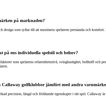
rumärken på marknaden?
 design som syftar till att maximera spelarens prestanda och komfort. D
 på ens individuella spelstil och behov?
ill faktorer som spelarens erfarenhetsnivå, svinghastighet, bollträff och
laren.
nda Callaway golfklubbor jämfört med andra varumärk
d precision, längd och förlåtande egenskaper i sitt spel. Callaway är k