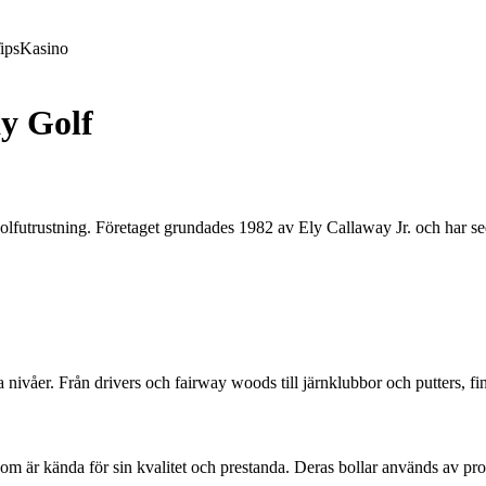
ips
Kasino
y Golf
golfutrustning. Företaget grundades 1982 av Ely Callaway Jr. och har s
a nivåer. Från drivers och fairway woods till järnklubbor och putters, fi
m är kända för sin kvalitet och prestanda. Deras bollar används av prof