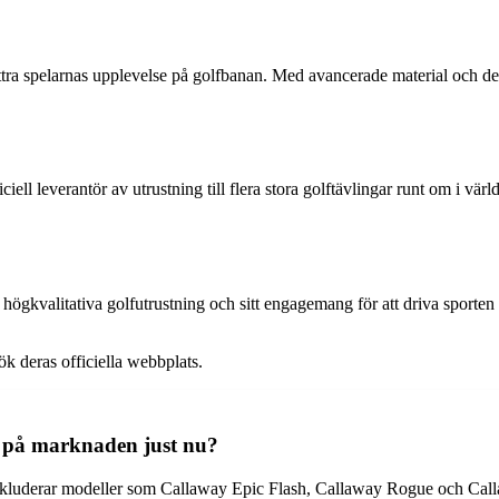
ttra spelarnas upplevelse på golfbanan. Med avancerade material och desig
ll leverantör av utrustning till flera stora golftävlingar runt om i vär
 högkvalitativa golfutrustning och sitt engagemang för att driva sport
k deras officiella webbplats.
a på marknaden just nu?
kluderar modeller som Callaway Epic Flash, Callaway Rogue och Callaw