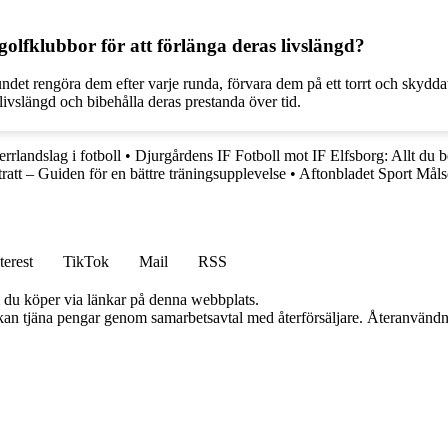
lfklubbor för att förlänga deras livslängd?
et rengöra dem efter varje runda, förvara dem på ett torrt och skyddat 
vslängd och bibehålla deras prestanda över tid.
errlandslag i fotboll
•
Djurgårdens IF Fotboll mot IF Elfsborg: Allt du 
ratt – Guiden för en bättre träningsupplevelse
•
Aftonbladet Sport Måls
terest
TikTok
Mail
RSS
om du köper via länkar på denna webbplats.
i kan tjäna pengar genom samarbetsavtal med återförsäljare. Återanvändn