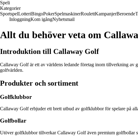
Speli
Kategorier
Sportspel
Lotteri
Bingo
Poker
Spelmaskiner
Roulett
Kampanjer
Beroende
T
Inloggning
Kom igång
Nyhetsmail
Allt du behöver veta om Callawa
Introduktion till Callaway Golf
Callaway Golf är ett av världens ledande företag inom tillverkning av 
golfvärlden.
Produkter och sortiment
Golfklubbor
Callaway Golf erbjuder ett brett utbud av golfklubbor för spelare på all
Golfbollar
Utöver golfklubbor tillverkar Callaway Golf även premium golfbollar so