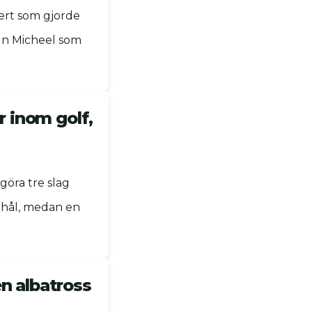
gert som gjorde
un Micheel som
r inom golf,
göra tre slag
t hål, medan en
en albatross