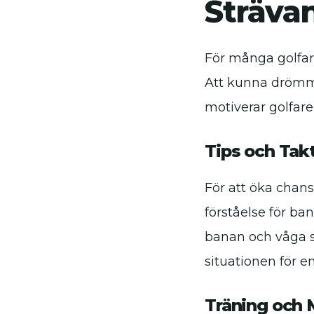
Strävan
För många golfar
Att kunna drömma 
motiverar golfare 
Tips och Tak
För att öka chans
förståelse för ba
banan och våga s
situationen för en
Träning och 