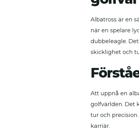
Albatross är en s
när en spelare lyc
dubbeleagle. Dett
skicklighet och tu
Förståe
Att uppnå en alb
golfvärlden. Det 
tur och precisio
karriär.