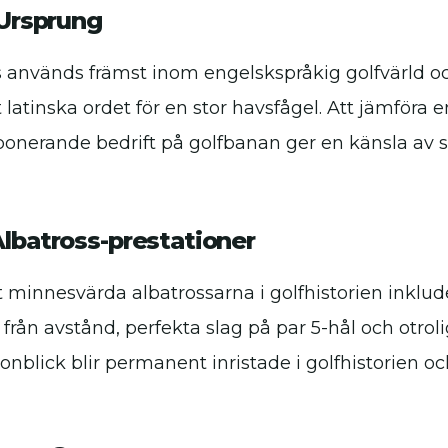
 Ursprung
 används främst inom engelskspråkig golfvärld och
 latinska ordet för en stor havsfågel. Att jämföra
onerande bedrift på golfbanan ger en känsla av s
lbatross-prestationer
 minnesvärda albatrossarna i golfhistorien inklud
från avstånd, perfekta slag på par 5-hål och otroli
onblick blir permanent inristade i golfhistorien o