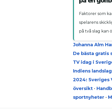
på en golf
Faktorer som kan
spelarens skickl
på två slag kan 
Johanna Alm Ha
De bästa gratis
TV idag i Sverig
Indiens landslag
2024: Sveriges V
översikt
•
Handbo
sportnyheter
•
M