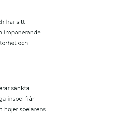
 har sitt
 en imponerande
torhet och
erar sänkta
ga inspel från
ch höjer spelarens