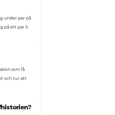
lag under par på
g på ett par 5-
tation som få
et och tur att
fhistorien?