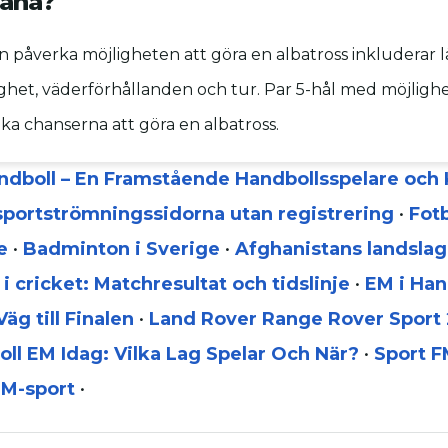
bana?
 påverka möjligheten att göra en albatross inkluderar 
ighet, väderförhållanden och tur. Par 5-hål med möjligh
öka chanserna att göra en albatross.
ndboll – En Framstående Handbollsspelare oc
 sportströmningssidorna utan registrering
•
Fotb
e
•
Badminton i Sverige
•
Afghanistans landslag
 i cricket: Matchresultat och tidslinje
•
EM i Han
äg till Finalen
•
Land Rover Range Rover Sport 
ll EM Idag: Vilka Lag Spelar Och När?
•
Sport FM
M-sport
•