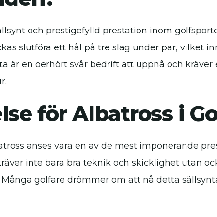
ällsynt och prestigefylld prestation inom golfsporte
kas slutföra ett hål på tre slag under par, vilket i
a är en oerhört svår bedrift att uppnå och kräver 
r.
lse för Albatross i Go
atross anses vara en av de mest imponerande pre
kräver inte bara bra teknik och skicklighet utan oc
n. Många golfare drömmer om att nå detta sällsynt