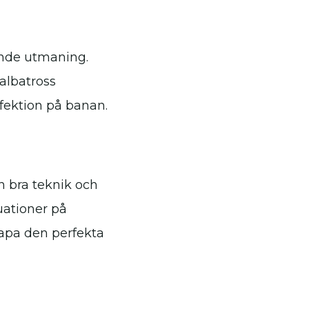
ande utmaning.
albatross
erfektion på banan.
n bra teknik och
uationer på
kapa den perfekta