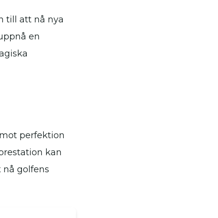
till att nå nya
 uppnå en
magiska
 mot perfektion
prestation kan
t nå golfens