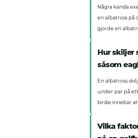
Några kända exem
en albatross på
gjorde en albat
Hur skiljer
såsom eagl
En albatross skil
under par på ett
birdie innebär at
Vilka fakto