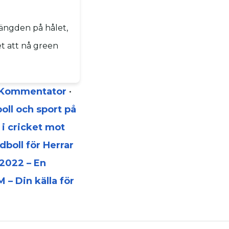
längden på hålet,
et att nå green
h Kommentator
•
oll och sport på
 i cricket mot
dboll för Herrar
2022 – En
 – Din källa för