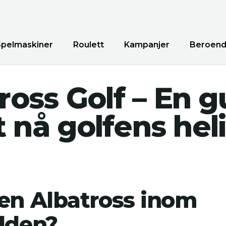
Spelmaskiner
Roulett
Kampanjer
Beroen
ross Golf – En g
att nå golfens hel
 en Albatross inom
rlden?