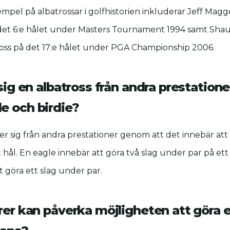
pel på albatrossar i golfhistorien inkluderar Jeff Mag
 det 6:e hålet under Masters Tournament 1994 samt Sha
ross på det 17:e hålet under PGA Championship 2006.
 sig en albatross från andra prestatione
e och birdie?
jer sig från andra prestationer genom att det innebär att 
 hål. En eagle innebär att göra två slag under par på et
t göra ett slag under par.
rer kan påverka möjligheten att göra 