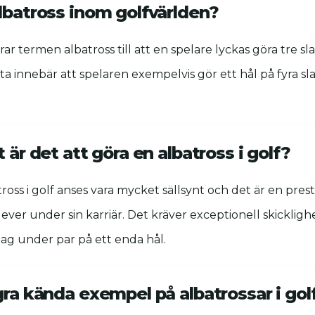
lbatross inom golfvärlden?
rar termen albatross till att en spelare lyckas göra tre s
ta innebär att spelaren exempelvis gör ett hål på fyra sla
t är det att göra en albatross i golf?
tross i golf anses vara mycket sällsynt och det är en pres
ever under sin karriär. Det kräver exceptionell skickligh
slag under par på ett enda hål.
gra kända exempel på albatrossar i gol