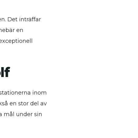
n. Det inträffar
nnebär en
exceptionell
lf
stationerna inom
kså en stor del av
a mål under sin