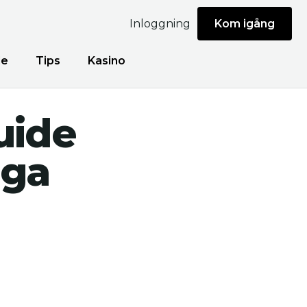
Inloggning
Kom igång
de
Tips
Kasino
uide
iga