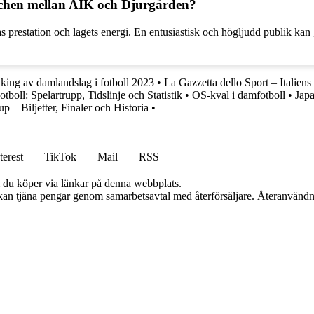
tchen mellan AIK och Djurgården?
s prestation och lagets energi. En entusiastisk och högljudd publik kan
anking av damlandslag i fotboll 2023
•
La Gazzetta dello Sport – Italiens
tboll: Spelartrupp, Tidslinje och Statistik
•
OS-kval i damfotboll
•
Japa
– Biljetter, Finaler och Historia
•
terest
TikTok
Mail
RSS
om du köper via länkar på denna webbplats.
i kan tjäna pengar genom samarbetsavtal med återförsäljare. Återanvändn