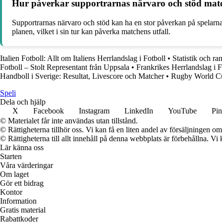
Hur påverkar supportrarnas närvaro och stöd ma
Supportrarnas närvaro och stöd kan ha en stor påverkan på spelarna
planen, vilket i sin tur kan påverka matchens utfall.
Italien Fotboll: Allt om Italiens Herrlandslag i Fotboll
•
Statistik och r
Fotboll – Stolt Representant från Uppsala
•
Frankrikes Herrlandslag i Fo
Handboll i Sverige: Resultat, Livescore och Matcher
•
Rugby World Cup 
Speli
Dela och hjälp
X
Facebook
Instagram
LinkedIn
YouTube
Pin
© Materialet får inte användas utan tillstånd.
© Rättigheterna tillhör oss. Vi kan få en liten andel av försäljningen 
© Rättigheterna till allt innehåll på denna webbplats är förbehållna. V
Lär känna oss
Starten
Våra värderingar
Om laget
Gör ett bidrag
Kontor
Information
Gratis material
Rabattkoder