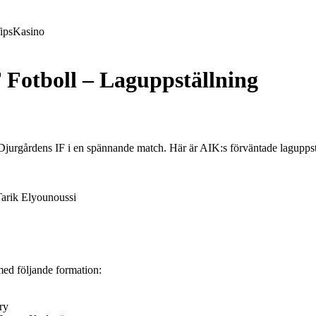
ips
Kasino
 Fotboll – Laguppställning
Djurgårdens IF i en spännande match. Här är AIK:s förväntade laguppst
Tarik Elyounoussi
med följande formation:
ry