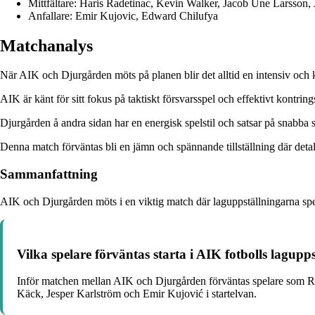
Mittfältare: Haris Radetinac, Kevin Walker, Jacob Une Larsson,
Anfallare: Emir Kujovic, Edward Chilufya
Matchanalys
När AIK och Djurgården möts på planen blir det alltid en intensiv och k
AIK är känt för sitt fokus på taktiskt försvarsspel och effektivt kontr
Djurgården å andra sidan har en energisk spelstil och satsar på snabba
Denna match förväntas bli en jämn och spännande tillställning där det
Sammanfattning
AIK och Djurgården möts i en viktig match där laguppställningarna spelar
Vilka spelare förväntas starta i AIK fotbolls lagup
Inför matchen mellan AIK och Djurgården förväntas spelare som Rob
Käck, Jesper Karlström och Emir Kujović i startelvan.