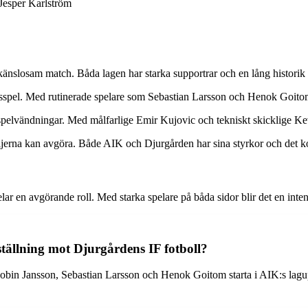
 Jesper Karlström
änslosam match. Båda lagen har starka supportrar och en lång historik a
ingsspel. Med rutinerade spelare som Sebastian Larsson och Henok Goitom 
 spelvändningar. Med målfarlige Emir Kujovic och tekniskt skicklige Ke
aljerna kan avgöra. Både AIK och Djurgården har sina styrkor och det 
 en avgörande roll. Med starka spelare på båda sidor blir det en intensi
pställning mot Djurgårdens IF fotboll?
in Jansson, Sebastian Larsson och Henok Goitom starta i AIK:s lagupp