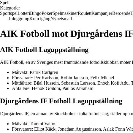
Speli
Kategorier
Sportspel
Lotteri
Bingo
Poker
Spelmaskiner
Roulett
Kampanjer
Beroende
T
Inloggning
Kom igång
Nyhetsmail
AIK Fotboll mot Djurgårdens IF
AIK Fotboll Laguppställning
AIK Fotboll, en av Sveriges mest framträdande fotbollsklubbar, möter 
Målvakt: Patrik Carlgren
Försvarare: Per Karlsson, Robin Jansson, Felix Michel
Mittfältare: Bilal Hussein, Sebastian Larsson, Enoch Kofi Adu, 
Anfallare: Henok Goitom, Paulos Abraham
Djurgårdens IF Fotboll Laguppställning
Djurgårdens IF, en annan av Stockholms stolta fotbollslag, ställer upp 
Målvakt: Tommi Vaiho
Försvarare: Elliot Käck, Jonathan Augustinsson, Aslak Fonn Wit