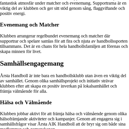
fantastisk atmosfär under matcher och evenemang. Supportrarna är en
viktig del av klubben och ger sitt stöd genom sång, flaggviftande och
positiv energi.
Evenemang och Matcher
Klubben arrangerar regelbundet evenemang och matcher där
supportrar och spelare samlas för att fira och njuta av handbollssporten
tillsammans. Det är en chans för hela handbollsfamiljen att förenas och
skapa minnen för livet.
Samhällsengagemang
Årsta Handboll är inte bara en handbollsklubb utan även en viktig del
av samhället. Genom olika samhällsprojekt och initiativ strävar
klubben efter att skapa en positiv inverkan på lokalsamhället och
främja välmående för alla.
Hälsa och Välmående
Klubben jobbar aktivt för att främja hälsa och välmående genom olika
hälsofrämjande aktiviteter och kampanjer. Genom att engagera sig i
samhällsfrågor visar Årsta AIK Handboll att de bryr sig om både sina