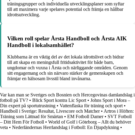
träningsgrupper och individuella utvecklingsplaner som syftar
till att maximera varje spelares potential och främja en hållbar
idrottsutveckling.
Vilken roll spelar Årsta Handboll och Årsta AIK
Handboll i lokalsamhället?
Klubbarna är en viktig del av det lokala idrottslivet och bidrar
till att skapa en meningsfull fritidsaktivitet för både barn,
ungdomar och vuxna i Årsta och närliggande områden. Genom
sitt engagemang och sin närvaro stärker de gemenskapen och
främjar en hälsosam livsstil bland invånarna.
Var kan man se Sveriges och Bosnien och Hercegovinas damlandslag i
fotboll på TV?
•
Blick Sport kontra Lic Sport
•
Johns Sport i Mora –
Din expert på sportutrustning
•
Vattenflaska för träning och sport
•
Handboll i Sverige: Resultat, Livescore och Matcher
•
Artros i Höften:
Träning som Lättnad för Smärtan
•
EM Fotboll Damer
•
SVT Fotboll
– Ditt Hem För Fotboll
•
World of Golf i Göteborg – Allt du behöver
veta
•
Nederländernas Herrlandslag i Fotboll: En Djupdykning
•